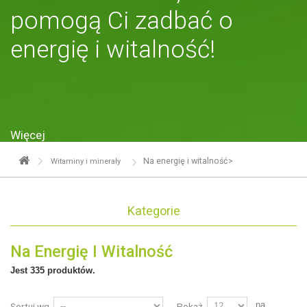
pomogą Ci zadbać o
energię i witalność!
Więcej
Na energię i witalność>
Witaminy i minerały
Kategorie
Na Energię I Witalność
Jest 335 produktów.
na
Sortuj wg
Pokaż