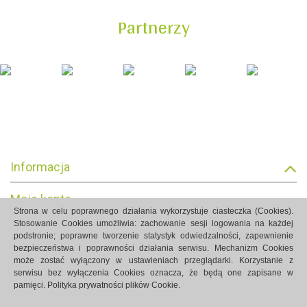
Partnerzy
Informacja
Moje konto
Strona w celu poprawnego działania wykorzystuje ciasteczka (Cookies).
Stosowanie Cookies umożliwia: zachowanie sesji logowania na każdej
Informacja o sklepie
podstronie; poprawne tworzenie statystyk odwiedzalności, zapewnienie
bezpieczeństwa i poprawności działania serwisu. Mechanizm Cookies
może zostać wyłączony w ustawieniach przeglądarki. Korzystanie z
serwisu bez wyłączenia Cookies oznacza, że będą one zapisane w
pamięci.
Polityka prywatności plików Cookie.
Strony internetowe Białystok created by Rutcom