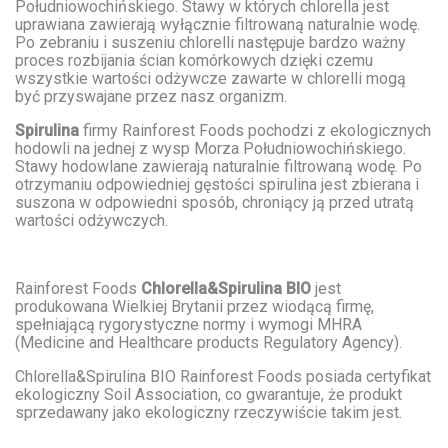
Południowochińskiego. Stawy w których chlorella jest
uprawiana zawierają wyłącznie filtrowaną naturalnie wodę.
Po zebraniu i suszeniu chlorelli następuje bardzo ważny
proces rozbijania ścian komórkowych dzięki czemu
wszystkie wartości odżywcze zawarte w chlorelli mogą
być przyswajane przez nasz organizm.
Spirulina
firmy Rainforest Foods pochodzi z ekologicznych
hodowli na jednej z wysp Morza Południowochińskiego.
Stawy hodowlane zawierają naturalnie filtrowaną wodę. Po
otrzymaniu odpowiedniej gęstości spirulina jest zbierana i
suszona w odpowiedni sposób, chroniący ją przed utratą
wartości odżywczych.
Rainforest Foods
Chlorella&Spirulina BIO
jest
produkowana Wielkiej Brytanii przez wiodącą firmę,
spełniającą rygorystyczne normy i wymogi MHRA
(Medicine and Healthcare products Regulatory Agency).
Chlorella&Spirulina BIO Rainforest Foods posiada certyfikat
ekologiczny Soil Association, co gwarantuje, że produkt
sprzedawany jako ekologiczny rzeczywiście takim jest.