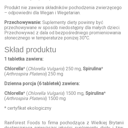
Produkt nie zawiera składników pochodzenia zwierzęcego
– odpowiedni dla Wegan i Wegetarian.
Przechowywanie:
Suplementy diety powinny być
przechowywane w sposób niedostępny dla małych dzieci.
Przechowywać z dala od bezpośredniego promieniowania
słonecznego w temperaturze poniżej 30°C.
Skład produktu
1 tabletka zawiera:
Chlorella
* (
Chlorella Vulgaris
) 250 mg,
Spirulina
*
(
Arthrospira Platenis
) 250 mg
Dzienna porcja (6 tabletek) zawiera:
Chlorella
* (
Chlorella Vulgaris
) 1500 mg,
Spirulina
*
(
Arthrospira Platenis
) 1500 mg
* certyfikat ekologiczny
Rainforest Foods to firma pochodząca z Wielkiej Brytanii
dostarczająca najwyższej jakości suplementy diety i tzw.