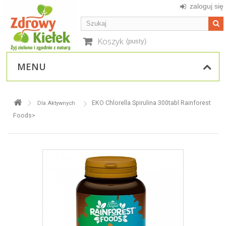
zaloguj się
Koszyk
(pusty)
MENU
EKO Chlorella Spirulina 300tabl Rainforest
Dla Aktywnych
Foods>