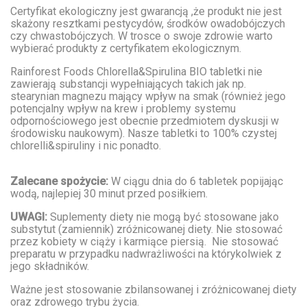
Certyfikat ekologiczny jest gwarancją ,że produkt nie jest
skażony resztkami pestycydów, środków owadobójczych
czy chwastobójczych. W trosce o swoje zdrowie warto
wybierać produkty z certyfikatem ekologicznym.
Rainforest Foods Chlorella&Spirulina BIO tabletki nie
zawierają substancji wypełniających takich jak np.
stearynian magnezu mający wpływ na smak (również jego
potencjalny wpływ na krew i problemy systemu
odpornościowego jest obecnie przedmiotem dyskusji w
środowisku naukowym). Nasze tabletki to 100% czystej
chlorelli&spiruliny i nic ponadto.
Zalecane spożycie:
W ciągu dnia do 6 tabletek popijając
wodą, najlepiej 30 minut przed posiłkiem.
UWAGI:
Suplementy diety nie mogą być stosowane jako
substytut (zamiennik) zróżnicowanej diety. Nie stosować
przez kobiety w ciąży i karmiące piersią. Nie stosować
preparatu w przypadku nadwrażliwości na którykolwiek z
jego składników.
Ważne jest stosowanie zbilansowanej i zróżnicowanej diety
oraz zdrowego trybu życia.