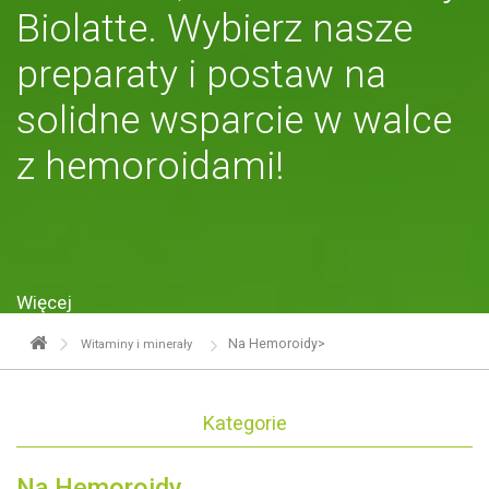
Biolatte. Wybierz nasze
preparaty i postaw na
solidne wsparcie w walce
z hemoroidami!
Więcej
Na Hemoroidy>
Witaminy i minerały
Kategorie
Na Hemoroidy