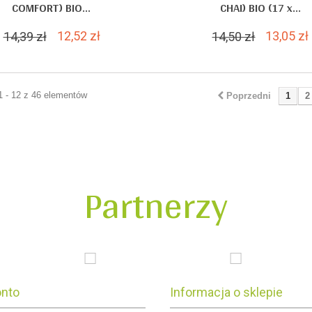
COMFORT) BIO...
CHAI) BIO (17 x...
12,52 zł
13,05 zł
14,39 zł
14,50 zł
1 - 12 z 46 elementów
Poprzedni
1
2
Partnerzy
onto
Informacja o sklepie