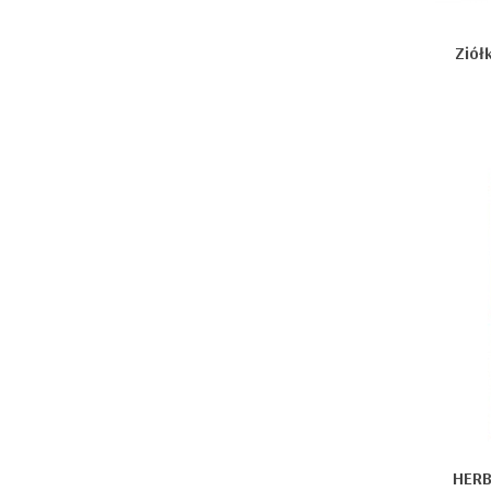
Ziół
HERB