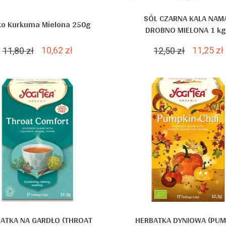
SÓL CZARNA KALA NAM
ko Kurkuma Mielona 250g
DROBNO MIELONA 1 kg.
10,62 zł
11,25 zł
11,80 zł
12,50 zł
ATKA NA GARDŁO (THROAT
HERBATKA DYNIOWA (PUM