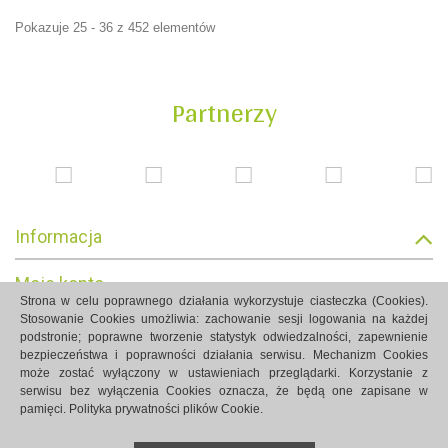
Pokazuje 25 - 36 z 452 elementów
Partnerzy
Informacja
Moje konto
Strona w celu poprawnego działania wykorzystuje ciasteczka (Cookies).
Stosowanie Cookies umożliwia: zachowanie sesji logowania na każdej
Informacja o sklepie
podstronie; poprawne tworzenie statystyk odwiedzalności, zapewnienie
bezpieczeństwa i poprawności działania serwisu. Mechanizm Cookies
może zostać wyłączony w ustawieniach przeglądarki. Korzystanie z
serwisu bez wyłączenia Cookies oznacza, że będą one zapisane w
pamięci.
Polityka prywatności plików Cookie.
Strony internetowe Białystok created by Rutcom