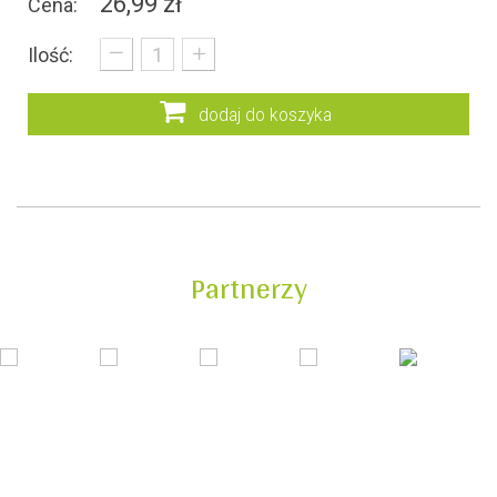
26,99 zł
Cena:
_
+
Ilość:
dodaj do koszyka
Partnerzy