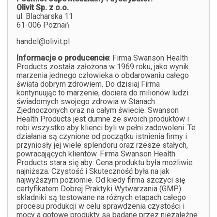
Olivit Sp. z o.o.
ul. Blacharska 11
61-006 Poznań
handel@olivit.pl
Informacje o producencie
: Firma Swanson Health
Products została założona w 1969 roku, jako wynik
marzenia jednego człowieka o obdarowaniu całego
świata dobrym zdrowiem. Do dzisiaj Firma
kontynuując to marzenie, dociera do milionów ludzi
świadomych swojego zdrowia w Stanach
Zjednoczonych oraz na całym świecie. Swanson
Health Products jest dumne ze swoich produktów i
robi wszystko aby klienci byli w pełni zadowoleni. Te
działania są czynione od początku istnienia firmy i
przyniosły jej wiele splendoru oraz rzesze stałych,
powracających klientów. Firma Swanson Health
Products stara się aby: Cena produktu była możliwie
najniższa. Czystość i Skuteczność była na jak
najwyższym poziomie. Od kiedy firma szczyci się
certyfikatem Dobrej Praktyki Wytwarzania (GMP)
składniki są testowane na różnych etapach całego
procesu produkcji w celu sprawdzenia czystości i
mocy a gotowe produkty są badane przez niezależne