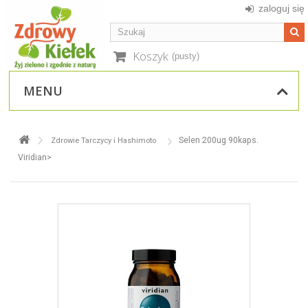
zaloguj się
Koszyk
(pusty)
MENU
Selen 200ug 90kaps.
Zdrowie Tarczycy i Hashimoto
Viridian>