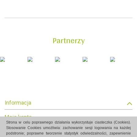
Partnerzy
Informacja
Moje konto
Strona w celu poprawnego działania wykorzystuje ciasteczka (Cookies).
Stosowanie Cookies umożliwia: zachowanie sesji logowania na każdej
Informacja o sklepie
podstronie; poprawne tworzenie statystyk odwiedzalności, zapewnienie