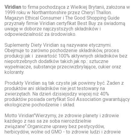
Viridian
to firma pochodząca z Wielkiej Brytanii, założona w
1999 roku w Northamtonshire przez Cheryl Thallon.
Magazyn Ethical Consumer i The Good Shopping Guide
przyznały firmie Viridian certyfikat Best Buy za świadomą
uwagę w doborze najczystszych składników i
odpowiedzialność za środowisko.
Suplementy Diety Viridian są nazywane etycznymi.
Obejmuje to zarówno pochodzenie składników, proces
produkcji jak i zawartość 100% aktywnych składników bez
niepotrzebnych dodatków takich jak np.: sztuczne
wypełniacze, substancje przeciwzbrylające, cukier oraz
koloranty.
Produkty Viridian są tak czyste jak powinny być. Żaden z
produktów ani składników nie jest testowany na
zwierzętach. Na dzień dzisiejsdzy więcej niż 40%
produktów posiada certyfikat Soil Association gwarantujący
ekologiczne pochodzenie i skład.
Motto Viridian"Wierzymy, że zdrowie planety i zdrowie
każdego z nas sa ze soba nierozdzielnie
związane".Organiczne uprawy bez pestycydów,
herbicydów, wolne od GMO - to zdrowie ludzi i zdrowie