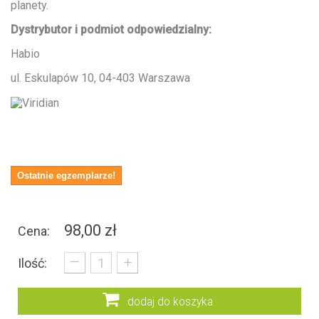
planety.
Dystrybutor i podmiot odpowiedzialny:
Habio
ul. Eskulapów 10, 04-403 Warszawa
Ostatnie egzemplarze!
98,00 zł
Cena:
_
+
Ilość:
dodaj do koszyka