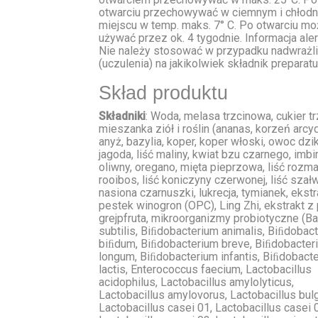
otwarciu przechowywać w ciemnym i chłod
miejscu w temp. maks. 7° C. Po otwarciu mo
używać przez ok. 4 tygodnie. Informacja ale
Nie należy stosować w przypadku nadwrażl
(uczulenia) na jakikolwiek składnik preparatu
Skład produktu
Składniki
: Woda, melasa trzcinowa, cukier t
mieszanka ziół i roślin (ananas, korzeń arcyd
anyż, bazylia, koper, koper włoski, owoc dzik
jagoda, liść maliny, kwiat bzu czarnego, imbir,
oliwny, oregano, mięta pieprzowa, liść rozma
rooibos, liść koniczyny czerwonej, liść szałw
nasiona czarnuszki, lukrecja, tymianek, ekstr
pestek winogron (OPC), Ling Zhi, ekstrakt z
grejpfruta, mikroorganizmy probiotyczne (Ba
subtilis, Biﬁdobacterium animalis, Biﬁdobac
biﬁdum, Biﬁdobacterium breve, Biﬁdobacter
longum, Biﬁdobacterium infantis, Biﬁdobact
lactis, Enterococcus faecium, Lactobacillus
acidophilus, Lactobacillus amylolyticus,
Lactobacillus amylovorus, Lactobacillus bulg
Lactobacillus casei 01, Lactobacillus casei 