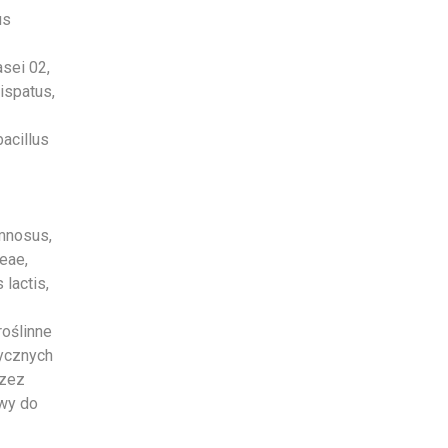
us
asei 02,
rispatus,
bacillus
amnosus,
zeae,
lactis,
roślinne
ycznych
rzez
owy do