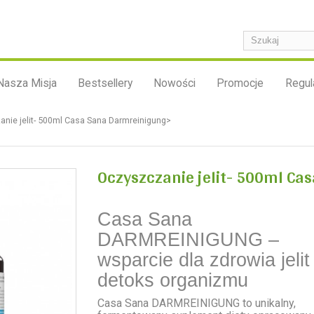
Nasza Misja
Bestsellery
Nowości
Promocje
Regul
nie jelit- 500ml Casa Sana Darmreinigung>
Oczyszczanie jelit- 500ml Ca
Casa Sana
DARMREINIGUNG –
wsparcie dla zdrowia jelit 
detoks organizmu
Casa Sana DARMREINIGUNG to unikalny,