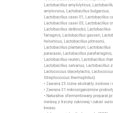
Lactobacillus amylolyticus, Lactobacill
amylovorus, Lactobacillus bulgaricus,
Lactobacillus casei 01, Lactobacillus c
Lactobacillus casei 03, Lactobacillus c
Lactobacillus delbrückii, Lactobacillus
farraginis, Lactobacillus gasseri, Lacto
helveticus, Lactobacillus johnsonii,
Lactobacillus plantarum, Lactobacillus
paracasei, Lactobacillus parafarraginis,
Lactobacillus reuteri, Lactobacillus rh
Lactobacillus salvarius, Lactobacillus 
Lactococcus diacetylactis, Lactococcus 
Streptococcus thermophilus).
• Zawiera 23 różne ekstrakty ziołowe i 
• Zawiera 31 mikroorganizmów probiot
• Naturalnie sfermentowany preparat p
melasę z trzciny cukrowej i cukier sur
kwasu