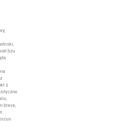
wy,
 włoski,
wiat bzu
ęta
ona
 z
akt z
biotyczne
lis,
m breve,
um
coccus