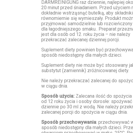
DARMREINIGUNG raz dziennie, najlepiej ok
20 minut przed śniadaniem. Przed użyciem 
dokładnie wstrząsnąć butelką, aby składniki
równomiernie się wymieszały. Produkt moż
przyjmować samodzielnie lub rozcieńczon
dla łagodniejszego smaku.. Preparat przez
jest dla osób od 12. roku życia – nie należy
przekraczać zalecanej dziennej porcji.
Suplement diety powinien być przechowyw
sposób niedostępny dla małych dzieci.
Suplement diety nie może być stosowany ja
substytut (zamiennik) zróżnicowanej diety.
Nie należy przekraczać zalecanej do spożyci
w ciągu dnia.
Sposób użycia:
Zalecana ilość do spożycia 
od 12 roku życia i osoby dorosłe: spożywać
dziennie po 30 ml z wodą. Nie należy przek
zalecanej porcji do spożycia w ciągu dnia.
Sposób przechowywania
: przechowywać 
sposób niedostępny dla małych dzieci. Prz
otwarciem przechowywać w maks. 25°C. Po