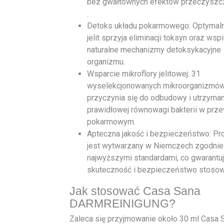
bez gwałtownych efektów przeczyszc
.
Detoks układu pokarmowego: Optymal
jelit sprzyja eliminacji toksyn oraz wsp
naturalne mechanizmy detoksykacyjne
organizmu.
Wsparcie mikroflory jelitowej: 31
wyselekcjonowanych mikroorganizmó
przyczynia się do odbudowy i utrzyman
prawidłowej równowagi bakterii w prz
pokarmowym.
Apteczna jakość i bezpieczeństwo: Pr
jest wytwarzany w Niemczech zgodnie
najwyższymi standardami, co gwarantuj
skuteczność i bezpieczeństwo stosow
Jak stosować Casa Sana
DARMREINIGUNG?
Zaleca się przyjmowanie około 30 ml Casa 