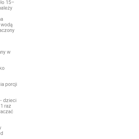
oło 15–
należy
na
y wodą
naczony
any w
ko
a porcji
- dzieci
 1 raz
raczać
w
ed