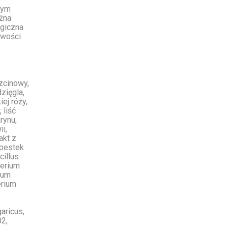
nym
żna
rgiczna
iwości
rzcinowy,
zięgla,
iej róży,
 liść
rynu,
ii,
akt z
 pestek
cillus
terium
ium
erium
aricus,
02,