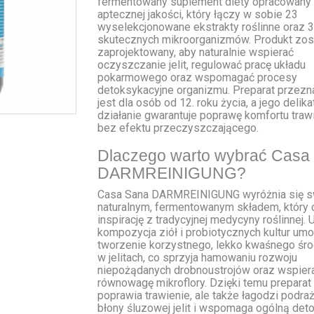
fermentowany suplement diety opracowany
aptecznej jakości, który łączy w sobie 23
wyselekcjonowane ekstrakty roślinne oraz 
skutecznych mikroorganizmów. Produkt zos
zaprojektowany, aby naturalnie wspierać
oczyszczanie jelit, regulować pracę układu
pokarmowego oraz wspomagać procesy
detoksykacyjne organizmu. Preparat przez
jest dla osób od 12. roku życia, a jego delika
działanie gwarantuje poprawę komfortu tra
bez efektu przeczyszczającego.
Dlaczego warto wybrać Casa
DARMREINIGUNG?
Casa Sana DARMREINIGUNG wyróżnia się 
naturalnym, fermentowanym składem, który 
inspirację z tradycyjnej medycyny roślinnej. 
kompozycja ziół i probiotycznych kultur umo
tworzenie korzystnego, lekko kwaśnego śr
w jelitach, co sprzyja hamowaniu rozwoju
niepożądanych drobnoustrojów oraz wspier
równowagę mikroflory. Dzięki temu preparat 
poprawia trawienie, ale także łagodzi podraż
błony śluzowej jelit i wspomaga ogólną det