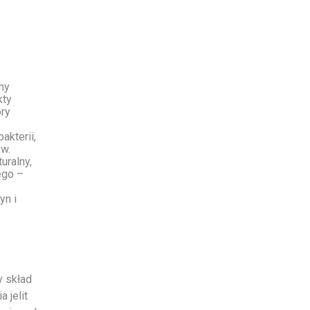
my
kty
óry
akterii,
w.
uralny,
ego –
yn i
y skład
 jelit