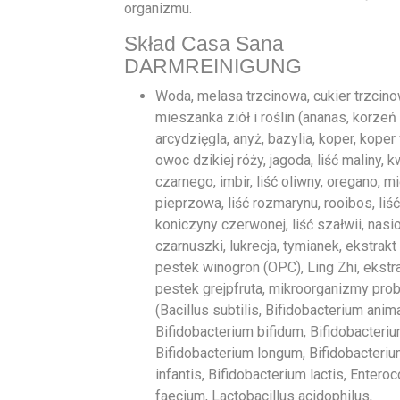
organizmu.
Skład Casa Sana
DARMREINIGUNG
Woda, melasa trzcinowa, cukier trzcino
mieszanka ziół i roślin (ananas, korzeń
arcydzięgla, anyż, bazylia, koper, koper
owoc dzikiej róży, jagoda, liść maliny, k
czarnego, imbir, liść oliwny, oregano, mi
pieprzowa, liść rozmarynu, rooibos, liść
koniczyny czerwonej, liść szałwii, nasi
czarnuszki, lukrecja, tymianek, ekstrakt
pestek winogron (OPC), Ling Zhi, ekstr
pestek grejpfruta, mikroorganizmy pro
(Bacillus subtilis, Bifidobacterium anima
Bifidobacterium bifidum, Bifidobacteriu
Bifidobacterium longum, Bifidobacteri
infantis, Bifidobacterium lactis, Entero
faecium, Lactobacillus acidophilus,