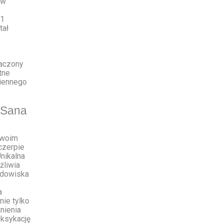
 w
31
tał
naczony
tne
wiennego
 Sana
swoim
czerpie
Unikalna
żliwia
odowiska
a
nie tylko
nienia
oksykację