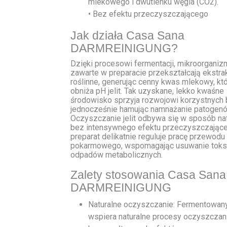
mlekowego i dwutlenku węgla (CO2).
• Bez efektu przeczyszczającego
Jak działa Casa Sana
DARMREINIGUNG?
Dzięki procesowi fermentacji, mikroorganiz
zawarte w preparacie przekształcają ekstra
roślinne, generując cenny kwas mlekowy, kt
obniża pH jelit. Tak uzyskane, lekko kwaśne
środowisko sprzyja rozwojowi korzystnych b
jednocześnie hamując namnażanie patogenó
Oczyszczanie jelit odbywa się w sposób nat
bez intensywnego efektu przeczyszczając
preparat delikatnie reguluje pracę przewodu
pokarmowego, wspomagając usuwanie toks
odpadów metabolicznych.
Zalety stosowania Casa Sana
DARMREINIGUNG
Naturalne oczyszczanie: Fermentowan
wspiera naturalne procesy oczyszczania