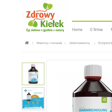
Home
O firmie
Oczyszcza
Witaminy i minerały
Układ trawienny