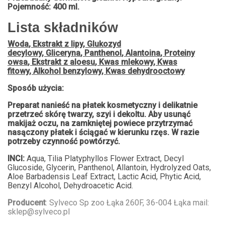
Pojemność: 400 ml.
Lista składników
Woda
,
Ekstrakt z lipy
,
Glukozyd
decylowy
,
Gliceryna
,
Panthenol
,
Alantoina
,
Proteiny
owsa
,
Ekstrakt z aloesu
,
Kwas mlekowy
,
Kwas
fitowy
,
Alkohol benzylowy
,
Kwas dehydrooctowy
Sposób użycia:
Preparat nanieść na płatek kosmetyczny i delikatnie
przetrzeć skórę twarzy, szyi i dekoltu. Aby usunąć
makijaż oczu, na zamkniętej powiece przytrzymać
nasączony płatek i ściągać w kierunku rzęs. W razie
potrzeby czynność powtórzyć.
INCI:
Aqua, Tilia Platyphyllos Flower Extract, Decyl
Glucoside, Glycerin, Panthenol, Allantoin, Hydrolyzed Oats,
Aloe Barbadensis Leaf Extract, Lactic Acid, Phytic Acid,
Benzyl Alcohol, Dehydroacetic Acid.
Producent
: Sylveco Sp zoo Łąka 260F, 36-004 Łąka mail:
sklep@sylveco.pl