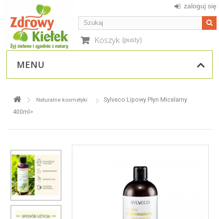
zaloguj się
Koszyk
(pusty)
MENU
Sylveco Lipowy Płyn Micelarny
Naturalne kosmetyki
400ml>