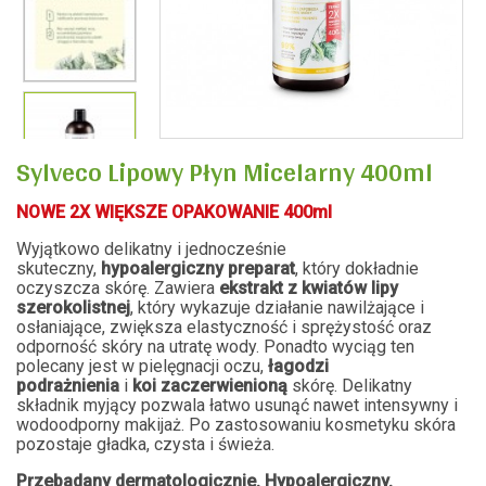
Sylveco Lipowy Płyn Micelarny 400ml
NOWE 2X WIĘKSZE OPAKOWANIE 400ml
Wyjątkowo delikatny i jednocześnie
skuteczny,
hypoalergiczny preparat
, który dokładnie
oczyszcza skórę. Zawiera
ekstrakt z kwiatów lipy
szerokolistnej
, który wykazuje działanie nawilżające i
osłaniające, zwiększa elastyczność i sprężystość oraz
odporność skóry na utratę wody. Ponadto wyciąg ten
polecany jest w pielęgnacji oczu,
łagodzi
podrażnienia
i
koi zaczerwienioną
skórę. Delikatny
składnik myjący pozwala łatwo usunąć nawet intensywny i
wodoodporny makijaż. Po zastosowaniu kosmetyku skóra
pozostaje gładka, czysta i świeża.
Przebadany dermatologicznie. Hypoalergiczny.