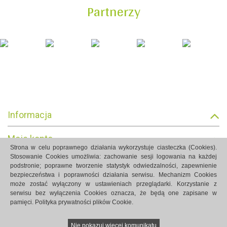
Partnerzy
Informacja
Moje konto
Strona w celu poprawnego działania wykorzystuje ciasteczka (Cookies).
Stosowanie Cookies umożliwia: zachowanie sesji logowania na każdej
Informacja o sklepie
podstronie; poprawne tworzenie statystyk odwiedzalności, zapewnienie
bezpieczeństwa i poprawności działania serwisu. Mechanizm Cookies
może zostać wyłączony w ustawieniach przeglądarki. Korzystanie z
serwisu bez wyłączenia Cookies oznacza, że będą one zapisane w
pamięci.
Polityka prywatności plików Cookie.
Strony internetowe Białystok created by Rutcom
Nie pokazuj więcej komunikatu