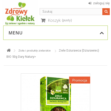
zaloguj się
Koszyk
(pusty)
MENU
Ziele Dziurawca (Dziurawiec)
Zioła i produkty zielarskie
BIO 50g Dary Natury>
Promocja