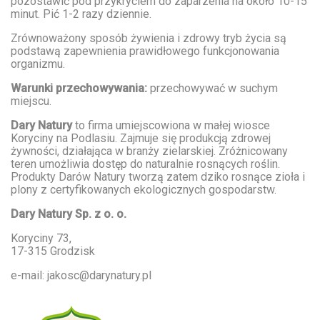
pozostawić pod przykryciem do zaparzenia na około 10-15
minut. Pić 1-2 razy dziennie.
Zrównoważony sposób żywienia i zdrowy tryb życia są
podstawą zapewnienia prawidłowego funkcjonowania
organizmu.
Warunki przechowywania:
przechowywać w suchym
miejscu.
Dary Natury
to firma umiejscowiona w małej wiosce
Koryciny na Podlasiu. Zajmuje się produkcją zdrowej
żywności, działająca w branży zielarskiej. Zróżnicowany
teren umożliwia dostęp do naturalnie rosnących roślin.
Produkty Darów Natury tworzą zatem dziko rosnące zioła i
plony z certyfikowanych ekologicznych gospodarstw.
Dary Natury Sp. z o. o.
Koryciny 73,
17-315 Grodzisk
e-mail: jakosc@darynatury.pl