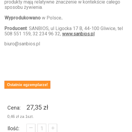
produkty mają relatywne znaczenie w kontekście całego
sposobu żywienia.
Wyprodukowano
w Polsce
.
Producent
: SANBIOS, ul Ligocka 17 B, 44-100 Gliwice, tel
508 551 159, 32 234 96 32,
www.sanbios.pl
biuro@sanbios.pl
Ostatnie egzemplarze!
27,35 zł
Cena:
0,46 zł
za 1szt.
_
+
Ilość: