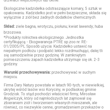
drzwiach wejściowych lub oknie.
Ekologiczne kadzidełka odstraszające komary, 5 sztuk w
opakowaniu. Kadzidełko jest w pełni bezpieczne, składa się
wyłącznie z ziół bez żadnych dodatków chemicznych.
Skład:
ziele bagna, wrotyczu, piołunu; kwiat lawendy; huba
brzozowa.
*Produkty rolnictwa ekologicznego. Jednostka
certyfikującą - Ekogwarancja PTRE sp.zoo nr. RE-
01/2005/PL Sposób użycia: Kadzidełko ustawić na
niepalnym podłożu i podpalić lekko rozdmuchując, dalej tli
się samodzielnie przez godzinę. W zamkniętym
pomieszczeniu zapach kadzidełka utrzymuje się ok. 2-3
godziny.
Warunki przechowywania:
przechowywać w suchym
miejscu.
Firma Dary Natury powstała w latach 90-tych, w niewielkiej,
ukrytej wśród lasów wsi Koryciny, w podlaskiej gminie
Grodzisk. To stąd pochodzi właściciel firmy, Mirosław
Angielczyk, który od najmłodszych lat zajmował się
zbieraniem ziół i tworzeniem własnych mieszanek, ale
również, co niezwykle cenne, gromadzeniem przekazów o