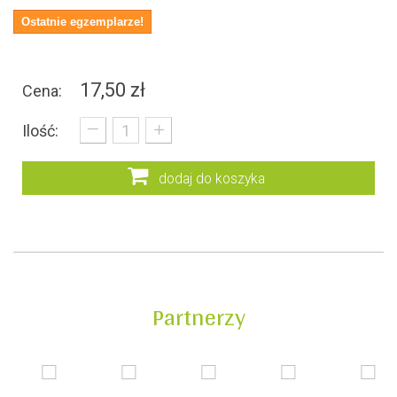
Ostatnie egzemplarze!
17,50 zł
Cena:
_
+
Ilość:
dodaj do koszyka
Partnerzy