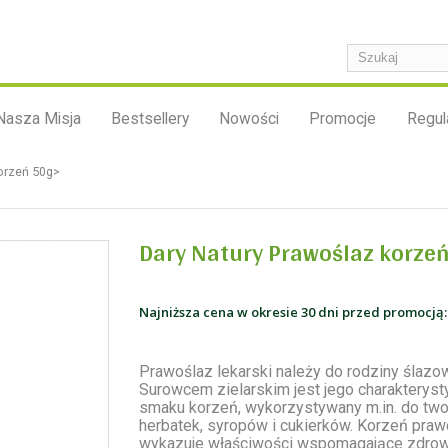
Nasza Misja
Bestsellery
Nowości
Promocje
Regul
orzeń 50g>
Dary Natury Prawoślaz korze
Najniższa cena w okresie 30 dni przed promocją:
Prawoślaz lekarski należy do rodziny ślazo
Surowcem zielarskim jest jego charakterys
smaku korzeń, wykorzystywany m.in. do two
herbatek, syropów i cukierków. Korzeń praw
wykazuje właściwości wspomagające zdro