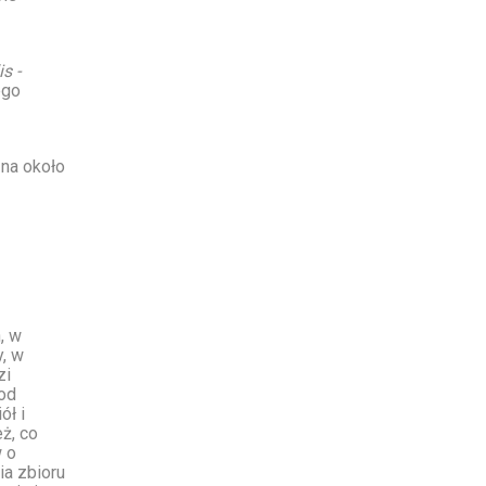
s -
ego
na około
, w
y, w
zi
 od
ół i
ż, co
 o
ia zbioru