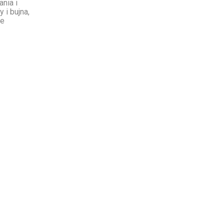
ania i
 i bujna,
ie