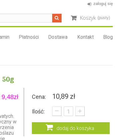
zaloguj się
Koszyk
(pusty)
amin
Płatności
Dostawa
Kontakt
Blog
ń 50g
10,89 zł
9,48zł
Cena:
_
+
Ilość:
watych.
tyczny w
rzenia
dodaj do koszyka
oślazu
wie