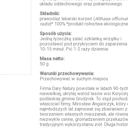
układu oddechowego oraz pokarmowego.
Składniki:
prawoślaz lekarski korzeń (
Althaea officinali
radix
)* 100%.*produkt rolnictwa ekologiczn
Sposób użycia:
Jedną łyżeczkę zalać szklanką wrzątku i
pozostawić pod przykryciem do zaparzenia 
10-15 minut. Pić 1-2 razy dziennie.
Masa netto:
50 g
Warunki przechowywania:
Przechowywać w suchym miejscu.
Firma Dary Natury powstała w latach 90-tych
niewielkiej, ukrytej wśród lasów wsi Korycin
podlaskiej gminie Grodzisk. To stąd pochod
właściciel firmy, Mirosław Angielczyk, który
najmłodszych lat zajmował się zbieraniem zi
tworzeniem własnych mieszanek, ale równie
niezwykle cenne, gromadzeniem przekazów
tradycyjnym wykorzystaniu ziół. Długa histor