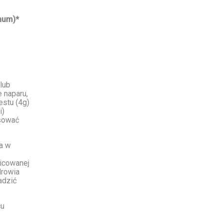
anum)*
 lub
e naparu,
estu (4g)
i)
osować
ia w
nicowanej
drowia
adzić
cu