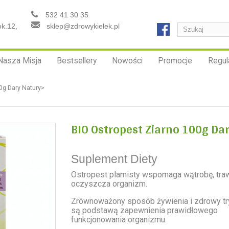
532 41 30 35
ok.12,
sklep@zdrowykielek.pl
Nasza Misja
Bestsellery
Nowości
Promocje
Regul
0g Dary Natury>
BIO Ostropest Ziarno 100g Da
Suplement Diety
Ostropest plamisty wspomaga wątrobę, traw
oczyszcza organizm.
Zrównoważony sposób żywienia i zdrowy tr
są podstawą zapewnienia prawidłowego
funkcjonowania organizmu.