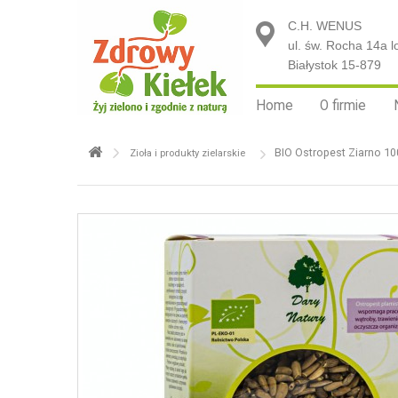
C.H. WENUS
ul. św. Rocha 14a l
Białystok 15-879
Home
O firmie
BIO Ostropest Ziarno 10
Zioła i produkty zielarskie