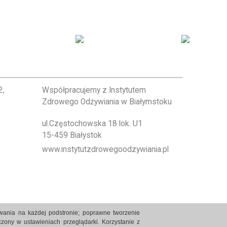
2,
Współpracujemy z Instytutem
Zdrowego Odżywiania w Białymstoku
ul.Częstochowska 18 lok. U1
15-459 Białystok
www.instytutzdrowegoodzywiania.pl
owania na każdej podstronie; poprawne tworzenie
zony w ustawieniach przeglądarki. Korzystanie z