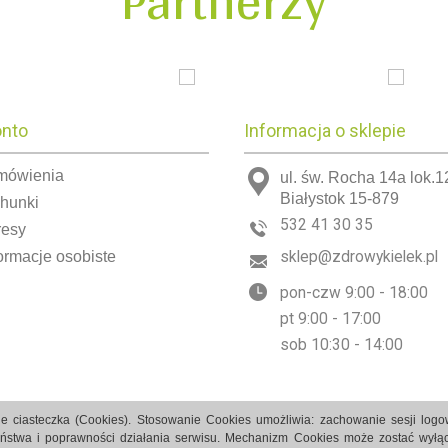
Partnerzy
onto
Informacja o sklepie
mówienia
ul. św. Rocha 14a lok.1
Białystok 15-879
chunki
532 41 30 35
resy
ormacje osobiste
sklep@zdrowykielek.pl
pon-czw 9:00 - 18:00
pt 9:00 - 17:00
sob 10:30 - 14:00
e ciasteczka (Cookies). Stosowanie Cookies umożliwia: zachowanie sesji log
eństwa i poprawności działania serwisu. Mechanizm Cookies może zostać wyłąc