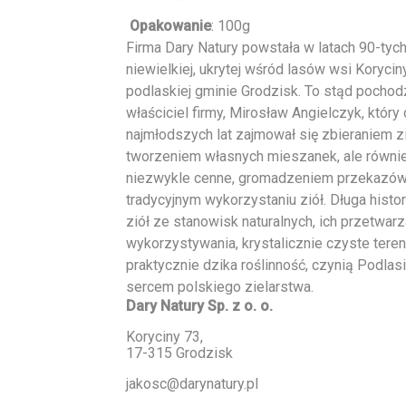
Opakowanie
: 100g
Firma Dary Natury powstała w latach 90-tych
niewielkiej, ukrytej wśród lasów wsi Korycin
podlaskiej gminie Grodzisk. To stąd pochod
właściciel firmy, Mirosław Angielczyk, który
najmłodszych lat zajmował się zbieraniem zi
tworzeniem własnych mieszanek, ale równie
niezwykle cenne, gromadzeniem przekazów
tradycyjnym wykorzystaniu ziół. Długa histor
ziół ze stanowisk naturalnych, ich przetwarz
wykorzystywania, krystalicznie czyste tereny
praktycznie dzika roślinność, czynią Podlas
sercem polskiego zielarstwa.
Dary Natury Sp. z o. o.
Koryciny 73,
17-315 Grodzisk
jakosc@darynatury.pl