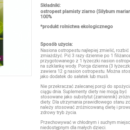
Składniki:
ostropest plamisty ziarno (Silybum mari
100%
*produkt rolnictwa ekologicznego
Sposób użycia:
Nasiona ostropestu najlepiej zmielić, rozbić
zmiażdżyć. Pić 3 razy dziennie po 1 filiżanc
przygotowanego z 1 łyżeczki nasion ostrop
na szklankę wody. Porcja dzienna (3 łyżeczk
zawiera 12 g nasion ostropestu. Można st
jako dodatek do sałatek lub musli.
Nie przekraczać zalecanej porcji do spożyc
ciągu dnia. Suplementy diety nie mogą być
stosowane jako substytut (zamiennik) zróż
diety. Dla utrzymania prawidłowego stanu z
należy stosować zróżnicowaną dietę i prow
zdrowy tryb życia.
Przechowywać w chłodnym i suchym miejs
niedostępnym dla małych dzieci.