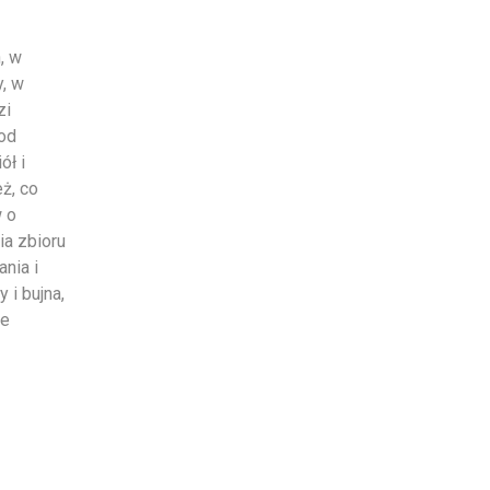
, w
y, w
zi
 od
ół i
ż, co
 o
ia zbioru
ania i
 i bujna,
ie