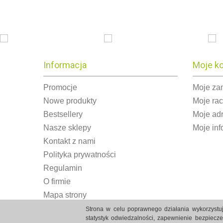
Informacja
Moje k
Promocje
Moje za
Nowe produkty
Moje ra
Bestsellery
Moje ad
Nasze sklepy
Moje inf
Kontakt z nami
Polityka prywatności
Regulamin
O firmie
Mapa strony
Strona w celu poprawnego działania wykorzystuj
statystyk odwiedzalności, zapewnienie bezpiecz