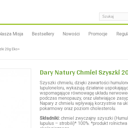
Nasza Misja
Bestsellery
Nowości
Promocje
Regul
zki 20g Eko>
Dary Natury Chmiel Szyszki 2
Szyszki chmielu, dzięki zawartości humulone
lupuloneloru, wykazują działanie uspokajając
wspomagające równowagę układu nerwoweg
podczas menopauzy, oraz ułatwiające zasyp
Napary z chmielu wpływają korzystnie na uk
pokarmowy oraz poziom cholesterolu.
Składniki:
chmiel zwyczajny szyszki (Humu
lupulus – strobili)* 100%. *produkt rolnictwa