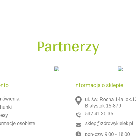
Partnerzy
onto
Informacja o sklepie
mówienia
ul. św. Rocha 14a lok.1
Białystok 15-879
chunki
532 41 30 35
resy
ormacje osobiste
sklep@zdrowykielek.pl
pon-czw 9:00 - 18:00