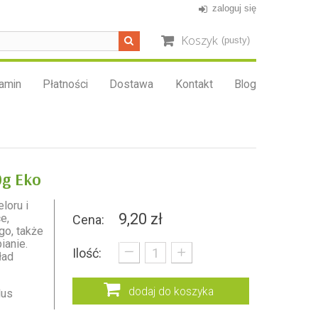
zaloguj się
Koszyk
(pusty)
amin
Płatności
Dostawa
Kontakt
Blog
0g Eko
loru i
9,20 zł
e,
Cena:
o, także
_
ianie.
+
Ilość:
ład
dodaj do koszyka
lus