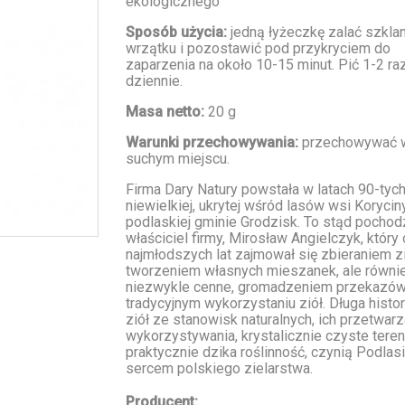
ekologicznego
Sposób użycia:
jedną łyżeczkę zalać szkla
wrzątku i pozostawić pod przykryciem do
zaparzenia na około 10-15 minut. Pić 1-2 ra
dziennie.
Masa netto:
20 g
Warunki przechowywania:
przechowywać 
suchym miejscu.
Firma Dary Natury powstała w latach 90-tych
niewielkiej, ukrytej wśród lasów wsi Korycin
podlaskiej gminie Grodzisk. To stąd pochod
właściciel firmy, Mirosław Angielczyk, który
najmłodszych lat zajmował się zbieraniem zi
tworzeniem własnych mieszanek, ale równie
niezwykle cenne, gromadzeniem przekazów
tradycyjnym wykorzystaniu ziół. Długa histor
ziół ze stanowisk naturalnych, ich przetwarz
wykorzystywania, krystalicznie czyste tereny
praktycznie dzika roślinność, czynią Podlas
sercem polskiego zielarstwa.
Producent: