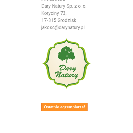
Dary Natury Sp. z o. o.
Koryciny 73,
17-315 Grodzisk
jakosc@darynatury.pl
Ostatnie egzemplarze!