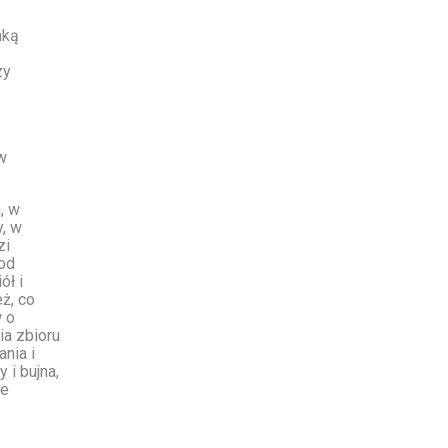
nką
zy
w
, w
y, w
zi
 od
ół i
ż, co
 o
ia zbioru
ania i
 i bujna,
ie