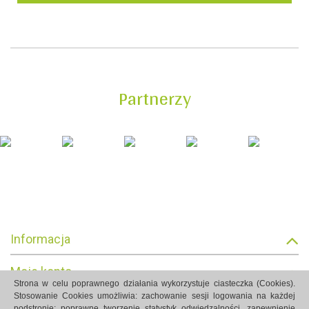
Partnerzy
Informacja
Moje konto
Strona w celu poprawnego działania wykorzystuje ciasteczka (Cookies).
Stosowanie Cookies umożliwia: zachowanie sesji logowania na każdej
Informacja o sklepie
podstronie; poprawne tworzenie statystyk odwiedzalności, zapewnienie