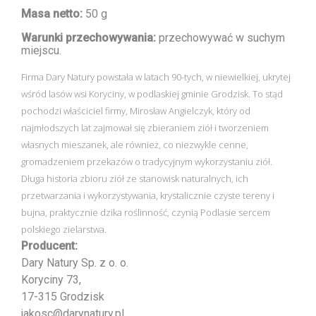
Masa netto:
50 g
Warunki przechowywania:
przechowywać w suchym
miejscu.
Firma Dary Natury powstała w latach 90-tych, w niewielkiej, ukrytej
wśród lasów wsi Koryciny, w podlaskiej gminie Grodzisk. To stąd
pochodzi właściciel firmy, Mirosław Angielczyk, który od
najmłodszych lat zajmował się zbieraniem ziół i tworzeniem
własnych mieszanek, ale również, co niezwykle cenne,
gromadzeniem przekazów o tradycyjnym wykorzystaniu ziół.
Długa historia zbioru ziół ze stanowisk naturalnych, ich
przetwarzania i wykorzystywania, krystalicznie czyste tereny i
bujna, praktycznie dzika roślinność, czynią Podlasie sercem
polskiego zielarstwa.
Producent:
Dary Natury Sp. z o. o.
Koryciny 73,
17-315 Grodzisk
jakosc@darynatury.pl