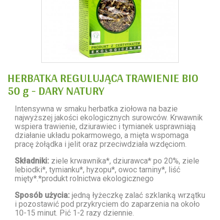
HERBATKA REGULUJĄCA TRAWIENIE BIO
50 g - DARY NATURY
Intensywna w smaku herbatka ziołowa na bazie
najwyższej jakości ekologicznych surowców. Krwawnik
wspiera trawienie, dziurawiec i tymianek usprawniają
działanie układu pokarmowego, a mięta wspomaga
pracę żołądka i jelit oraz przeciwdziała wzdęciom.
Składniki:
ziele krwawnika*, dziurawca* po 20%, ziele
lebiodki*, tymianku*, hyzopu*, owoc tarniny*, liść
mięty*.*produkt rolnictwa ekologicznego
Sposób użycia:
jedną łyżeczkę zalać szklanką wrzątku
i pozostawić pod przykryciem do zaparzenia na około
10-15 minut. Pić 1-2 razy dziennie.