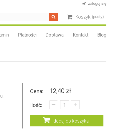
zaloguj się
Koszyk
(pusty)
amin
Płatności
Dostawa
Kontakt
Blog
12,40 zł
Cena:
u.
_
+
Ilość:
dodaj do koszyka