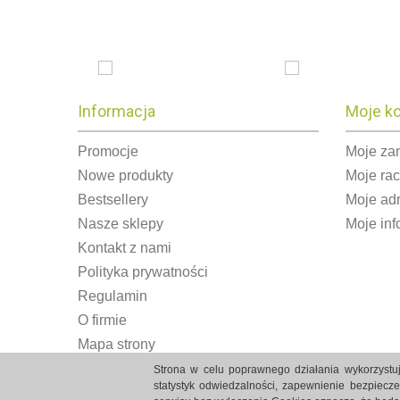
Informacja
Moje k
Promocje
Moje za
Nowe produkty
Moje ra
Bestsellery
Moje ad
Nasze sklepy
Moje inf
Kontakt z nami
Polityka prywatności
Regulamin
O firmie
Mapa strony
Strona w celu poprawnego działania wykorzystuj
statystyk odwiedzalności, zapewnienie bezpiecz