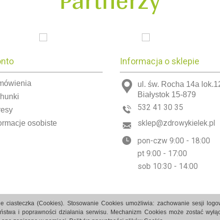
onto
Informacja o sklepie
mówienia
ul. św. Rocha 14a lok.1
Białystok 15-879
chunki
532 41 30 35
resy
ormacje osobiste
sklep@zdrowykielek.pl
pon-czw 9:00 - 18:00
pt 9:00 - 17:00
sob 10:30 - 14:00
e ciasteczka (Cookies). Stosowanie Cookies umożliwia: zachowanie sesji log
eństwa i poprawności działania serwisu. Mechanizm Cookies może zostać wyłąc