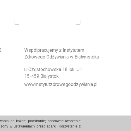
2,
Współpracujemy z Instytutem
Zdrowego Odżywiania w Białymstoku
ul.Częstochowska 18 lok. U1
15-459 Białystok
www.instytutzdrowegoodzywiania.pl
owania na każdej podstronie; poprawne tworzenie
zony w ustawieniach przeglądarki. Korzystanie z