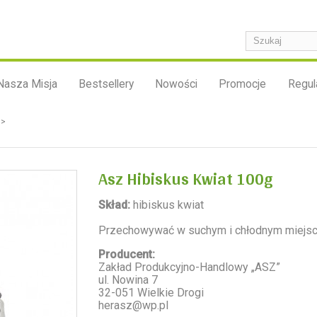
Nasza Misja
Bestsellery
Nowości
Promocje
Regul
g>
Asz Hibiskus Kwiat 100g
Skład:
hibiskus kwiat
Przechowywać w suchym i chłodnym miejsc
Producent:
Zakład Produkcyjno-Handlowy „ASZ”
ul. Nowina 7
32-051 Wielkie Drogi
herasz@wp.pl