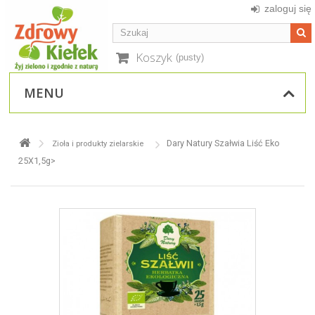
zaloguj się
Koszyk
(pusty)
MENU
Dary Natury Szałwia Liść Eko
Zioła i produkty zielarskie
25X1,5g>