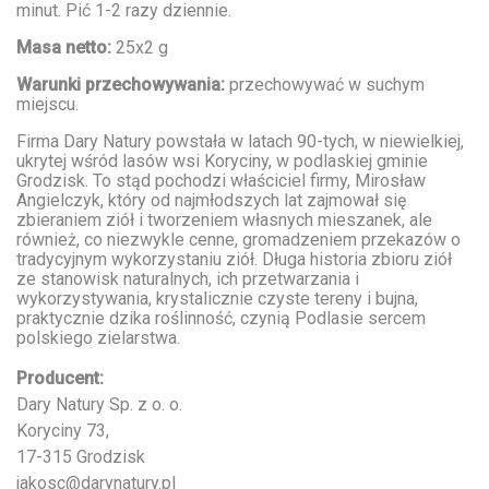
minut. Pić 1-2 razy dziennie.
Masa netto:
25x2 g
Warunki przechowywania:
przechowywać w suchym
miejscu.
Firma Dary Natury powstała w latach 90-tych, w niewielkiej,
ukrytej wśród lasów wsi Koryciny, w podlaskiej gminie
Grodzisk. To stąd pochodzi właściciel firmy, Mirosław
Angielczyk, który od najmłodszych lat zajmował się
zbieraniem ziół i tworzeniem własnych mieszanek, ale
również, co niezwykle cenne, gromadzeniem przekazów o
tradycyjnym wykorzystaniu ziół. Długa historia zbioru ziół
ze stanowisk naturalnych, ich przetwarzania i
wykorzystywania, krystalicznie czyste tereny i bujna,
praktycznie dzika roślinność, czynią Podlasie sercem
polskiego zielarstwa.
Producent:
Dary Natury Sp. z o. o.
Koryciny 73,
17-315 Grodzisk
jakosc@darynatury.pl