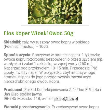
Flos Koper Włoski Owoc 50g
Składniki:
cały, wysuszony owoc kopru włoskiego
(
Foeniculi fructus
) – 100%
Sposób użycia:
Spożywać w postaci naparu: 1 łyżeczkę
owocu kopru rozdrobnić bezpośrednio przed użyciem (np.
w młynku) i zalać 1 szklanką wrzącej wody (250 ml).
Naparzać pod przykryciem 10-15 min. Przecedzić. Pić
ciepły, świeży napar. W przypadku zbyt intensywnego
aromatu naparu do jego przygotowania można użyć
nierozdrobnionego owocu kopru.
Producent:
Zakład Konfekcjonowania Ziół Flos Elżbieta i
Jan Głąb spółka jawna
98-345 Mokrsko 118, e-mail:
sklep@flos.pl
Warunki przechowywania:
Przechowywać owoc kopru