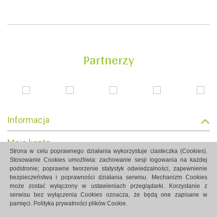
Partnerzy
Informacja
Moje konto
Strona w celu poprawnego działania wykorzystuje ciasteczka (Cookies).
Stosowanie Cookies umożliwia: zachowanie sesji logowania na każdej
Informacja o sklepie
podstronie; poprawne tworzenie statystyk odwiedzalności, zapewnienie
bezpieczeństwa i poprawności działania serwisu. Mechanizm Cookies
może zostać wyłączony w ustawieniach przeglądarki. Korzystanie z
serwisu bez wyłączenia Cookies oznacza, że będą one zapisane w
pamięci.
Polityka prywatności plików Cookie.
Strony internetowe Białystok created by Rutcom