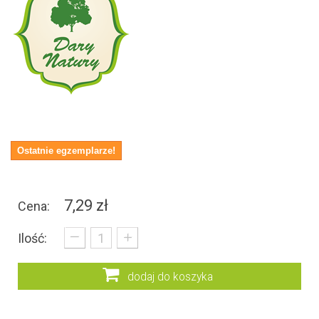
Ostatnie egzemplarze!
7,29 zł
Cena:
_
+
Ilość:
dodaj do koszyka