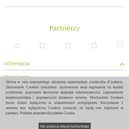
Partnerzy
Informacja
Moje konto
Strona w celu poprawnego działania wykorzystuje ciasteczka (Cookies).
Stosowanie Cookies umożliwia: zachowanie sesji logowania na każdej
Informacja o sklepie
podstronie; poprawne tworzenie statystyk odwiedzalności, zapewnienie
bezpieczeństwa i poprawności działania serwisu. Mechanizm Cookies
może zostać wyłączony w ustawieniach przeglądarki. Korzystanie z
serwisu bez wyłączenia Cookies oznacza, że będą one zapisane w
pamięci.
Polityka prywatności plików Cookie.
Strony internetowe Białystok created by Rutcom
Nie pokazuj więcej komunikatu