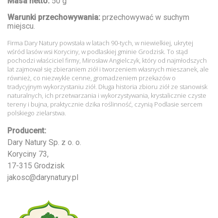
Masa netto:
50 g
Warunki przechowywania:
przechowywać w suchym
miejscu.
Firma Dary Natury powstała w latach 90-tych, w niewielkiej, ukrytej
wśród lasów wsi Koryciny, w podlaskiej gminie Grodzisk. To stąd
pochodzi właściciel firmy, Mirosław Angielczyk, który od najmłodszych
lat zajmował się zbieraniem ziół i tworzeniem własnych mieszanek, ale
również, co niezwykle cenne, gromadzeniem przekazów o
tradycyjnym wykorzystaniu ziół. Długa historia zbioru ziół ze stanowisk
naturalnych, ich przetwarzania i wykorzystywania, krystalicznie czyste
tereny i bujna, praktycznie dzika roślinność, czynią Podlasie sercem
polskiego zielarstwa.
Producent:
Dary Natury Sp. z o. o.
Koryciny 73,
17-315 Grodzisk
jakosc@darynatury.pl