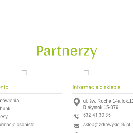
Partnerzy
onto
Informacja o sklepie
mówienia
ul. św. Rocha 14a lok.1
Białystok 15-879
chunki
532 41 30 35
resy
ormacje osobiste
sklep@zdrowykielek.pl