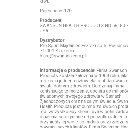
krwi.
Pojemność: 120
Producent
:
SWANSON HEALTH PRODUCTS ND 58180 F
USA
Dystrybutor
:
Pro Sport Majdaniec Filarski sp. k. Południ
71-001 Szczecin
biuro@swanson.com.pl
Informacje o producencie
: Firma Swanson
Products została założona w 1969 roku, jak
marzenia jednego człowieka o obdarowaniu
świata dobrym zdrowiem. Do dzisiaj Firma
kontynuując to marzenie, dociera do milionó
świadomych swojego zdrowia w Stanach
Zjednoczonych oraz na całym świecie. Swa
Health Products jest dumne ze swoich prod
robi wszystko aby klienci byli w pełni zadow
działania są czynione od początku istnienia 
przyniosły jej wiele splendoru oraz rzesze s
powracających klientów. Firma Swanson Hea