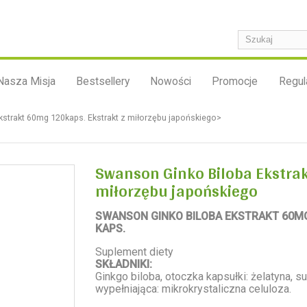
Nasza Misja
Bestsellery
Nowości
Promocje
Regul
strakt 60mg 120kaps. Ekstrakt z miłorzębu japońskiego>
Swanson Ginko Biloba Ekstrak
miłorzębu japońskiego
SWANSON GINKO BILOBA EKSTRAKT 60M
KAPS.
Suplement diety
SKŁADNIKI:
Ginkgo biloba, otoczka kapsułki: żelatyna, s
wypełniająca: mikrokrystaliczna celuloza.