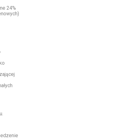
wane 24%
penowych)
o
ko
zającej
małych
u.
zedzenie