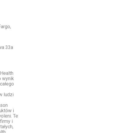
argo,
owa 33a
 Health
o wynik
 całego
w ludzi
nson
uktów i
oleni. Te
firmy i
tałych,
lth