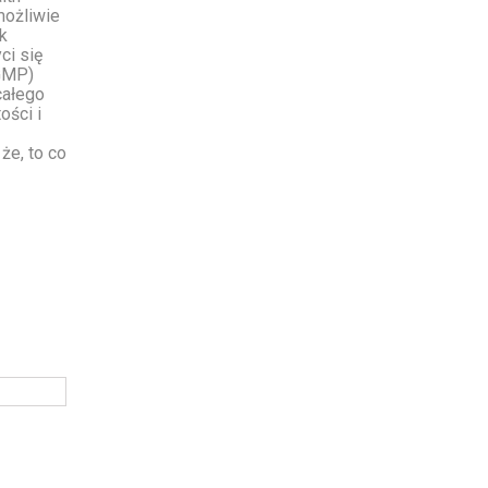
możliwie
k
ci się
(GMP)
całego
ości i
że, to co