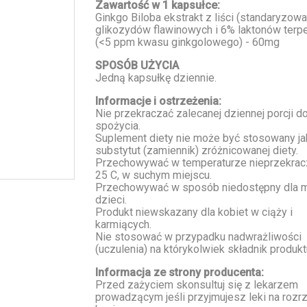
Zawartość w 1 kapsułce:
Ginkgo Biloba ekstrakt z liści (standaryzo
glikozydów flawinowych i 6% laktonów ter
(<5 ppm kwasu ginkgolowego) - 60mg
SPOSÓB UŻYCIA
Jedną kapsułkę dziennie.
Informacje i ostrzeżenia:
Nie przekraczać zalecanej dziennej porcji d
spożycia.
Suplement diety nie może być stosowany ja
substytut (zamiennik) zróżnicowanej diety.
Przechowywać w temperaturze nieprzekrac
25 C, w suchym miejscu.
Przechowywać w sposób niedostępny dla 
dzieci.
Produkt niewskazany dla kobiet w ciąży i
karmiących.
Nie stosować w przypadku nadwrażliwości
(uczulenia) na którykolwiek składnik produkt
Informacja ze strony producenta:
Przed zażyciem skonsultuj się z lekarzem
prowadzącym jeśli przyjmujesz leki na rozr