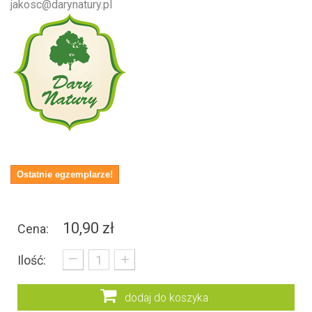
jakosc@darynatury.pl
Ostatnie egzemplarze!
10,90 zł
Cena:
_
+
Ilość:
dodaj do koszyka