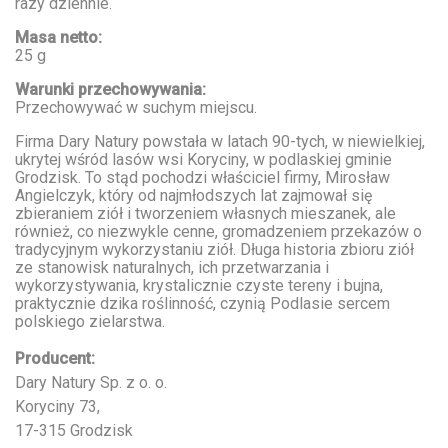
razy dziennie.
Masa netto:
25 g
Warunki przechowywania:
Przechowywać w suchym miejscu.
Firma Dary Natury powstała w latach 90-tych, w niewielkiej,
ukrytej wśród lasów wsi Koryciny, w podlaskiej gminie
Grodzisk. To stąd pochodzi właściciel firmy, Mirosław
Angielczyk, który od najmłodszych lat zajmował się
zbieraniem ziół i tworzeniem własnych mieszanek, ale
również, co niezwykle cenne, gromadzeniem przekazów o
tradycyjnym wykorzystaniu ziół. Długa historia zbioru ziół
ze stanowisk naturalnych, ich przetwarzania i
wykorzystywania, krystalicznie czyste tereny i bujna,
praktycznie dzika roślinność, czynią Podlasie sercem
polskiego zielarstwa.
Producent:
Dary Natury Sp. z o. o.
Koryciny 73,
17-315 Grodzisk