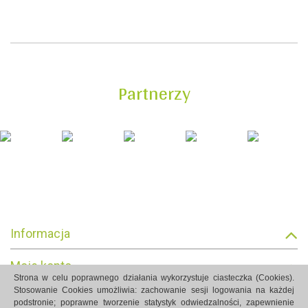
Partnerzy
Informacja
Moje konto
Strona w celu poprawnego działania wykorzystuje ciasteczka (Cookies).
Stosowanie Cookies umożliwia: zachowanie sesji logowania na każdej
Informacja o sklepie
podstronie; poprawne tworzenie statystyk odwiedzalności, zapewnienie