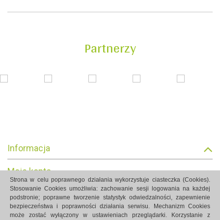
Partnerzy
Informacja
Moje konto
Strona w celu poprawnego działania wykorzystuje ciasteczka (Cookies).
Stosowanie Cookies umożliwia: zachowanie sesji logowania na każdej
Informacja o sklepie
podstronie; poprawne tworzenie statystyk odwiedzalności, zapewnienie
bezpieczeństwa i poprawności działania serwisu. Mechanizm Cookies
może zostać wyłączony w ustawieniach przeglądarki. Korzystanie z