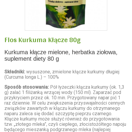
Flos Kurkuma Kłącze 80g
Kurkuma kłącze mielone, herbatka ziołowa,
suplement diety 80 g
Składniki:
wysuszone, zmielone kłącze kurkumy długiej
(Curcuma longa L.) – 100%
Sposób stosowania:
Pół łyżeczki kłącza kurkumy (ok. 1,3
g) zalać 1 filiżanką wrzącej wody (150 ml). Zaparzać pod
przykryciem przez ok. 10 min. Przygotowany napar pić 1
raz dziennie. W celu zwiększenia przyswajalności cennych
związków zawartych w kłączu kurkumy do otrzymanego
naparu zaleca się dodać szczyptę pieprzu czarnego.
Kłącze kurkumy może służyć również do przygotowania
tzw. „złotego mleka”, czyli ciepłego, złocistożółtego napoju
będącego mieszanką podgrzanego mleka (najlepiej