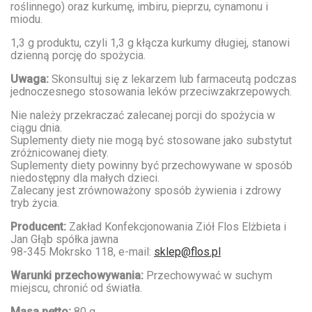
roślinnego) oraz kurkumę, imbiru, pieprzu, cynamonu i
miodu.
1,3 g produktu, czyli 1,3 g kłącza kurkumy długiej, stanowi
dzienną porcję do spożycia.
Uwaga:
Skonsultuj się z lekarzem lub farmaceutą podczas
jednoczesnego stosowania leków przeciwzakrzepowych.
Nie należy przekraczać zalecanej porcji do spożycia w
ciągu dnia.
Suplementy diety nie mogą być stosowane jako substytut
zróżnicowanej diety.
Suplementy diety powinny być przechowywane w sposób
niedostępny dla małych dzieci.
Zalecany jest zrównoważony sposób żywienia i zdrowy
tryb życia.
Producent:
Zakład Konfekcjonowania Ziół Flos Elżbieta i
Jan Głąb spółka jawna
98-345 Mokrsko 118, e-mail:
sklep@flos.pl
Warunki przechowywania:
Przechowywać w suchym
miejscu, chronić od światła.
Masa netto:
80 g