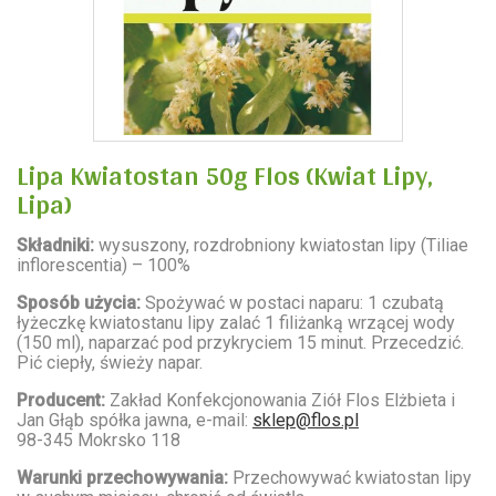
Lipa Kwiatostan 50g Flos (Kwiat Lipy,
Lipa)
Składniki:
wysuszony, rozdrobniony kwiatostan lipy (
Tiliae
inflorescentia
) – 100%
Sposób użycia:
Spożywać w postaci naparu: 1 czubatą
łyżeczkę kwiatostanu lipy zalać 1 filiżanką wrzącej wody
(150 ml), naparzać pod przykryciem 15 minut. Przecedzić.
Pić ciepły, świeży napar.
Producent:
Zakład Konfekcjonowania Ziół Flos Elżbieta i
Jan Głąb spółka jawna, e-mail:
sklep@flos.pl
98-345 Mokrsko 118
Warunki przechowywania:
Przechowywać kwiatostan lipy