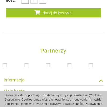
Ilość:
dodaj do koszyka
Partnerzy
Informacja
Moje konto
Strona w celu poprawnego działania wykorzystuje ciasteczka (Cookies).
Stosowanie Cookies umożliwia: zachowanie sesji logowania na każdej
Informacja o sklepie
podstronie; poprawne tworzenie statystyk odwiedzalności, zapewnienie