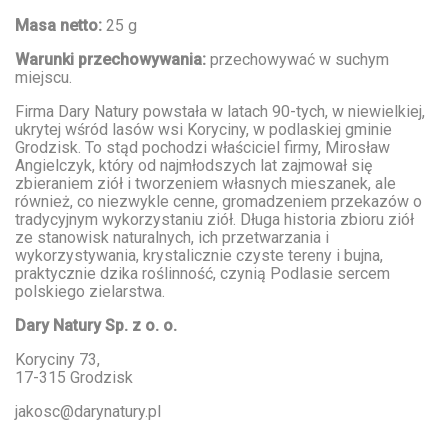
Masa netto:
25 g
Warunki przechowywania:
przechowywać w suchym
miejscu.
Firma Dary Natury powstała w latach 90-tych, w niewielkiej,
ukrytej wśród lasów wsi Koryciny, w podlaskiej gminie
Grodzisk. To stąd pochodzi właściciel firmy, Mirosław
Angielczyk, który od najmłodszych lat zajmował się
zbieraniem ziół i tworzeniem własnych mieszanek, ale
również, co niezwykle cenne, gromadzeniem przekazów o
tradycyjnym wykorzystaniu ziół. Długa historia zbioru ziół
ze stanowisk naturalnych, ich przetwarzania i
wykorzystywania, krystalicznie czyste tereny i bujna,
praktycznie dzika roślinność, czynią Podlasie sercem
polskiego zielarstwa.
Dary Natury Sp. z o. o.
Koryciny 73,
17-315 Grodzisk
jakosc@darynatury.pl