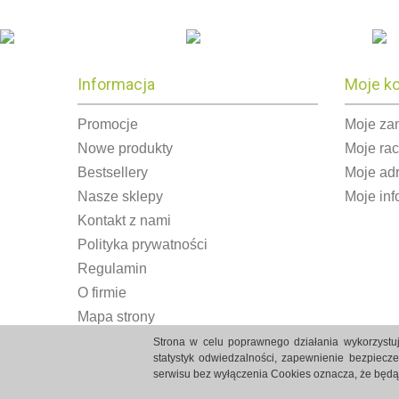
Informacja
Moje k
Promocje
Moje za
Nowe produkty
Moje ra
Bestsellery
Moje ad
Nasze sklepy
Moje inf
Kontakt z nami
Polityka prywatności
Regulamin
O firmie
Mapa strony
Strona w celu poprawnego działania wykorzystuj
statystyk odwiedzalności, zapewnienie bezpiecz
serwisu bez wyłączenia Cookies oznacza, że będ
Strony internetowe Białystok created by Rutcom