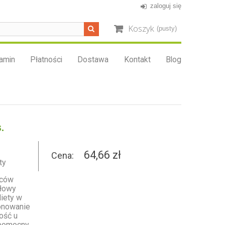
zaloguj się
Koszyk
(pusty)
amin
Płatności
Dostawa
Kontakt
Blog
.
64,66 zł
Cena:
ty
oców
ołowy
diety w
onowanie
ość u
 pomocny