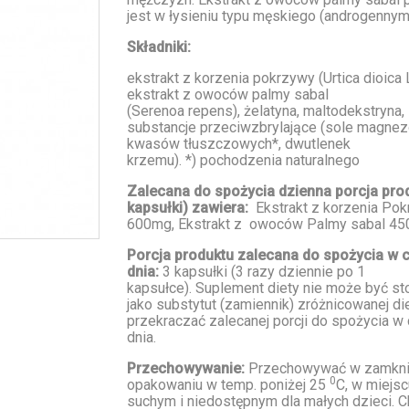
jest w łysieniu typu męskiego (androgennym
Składniki:
ekstrakt z korzenia pokrzywy (
Urtica dioica 
ekstrakt z owoców palmy sabal
(
Serenoa repens
), żelatyna, maltodekstryna,
substancje przeciwzbrylające (sole magne
kwasów tłuszczowych*, dwutlenek
krzemu). *) pochodzenia naturalnego
Zalecana do spożycia dzienna porcja prod
kapsułki) zawiera:
Ekstrakt z korzenia Po
600mg, Ekstrakt z owoców Palmy sabal 4
Porcja produktu zalecana do spożycia w 
dnia:
3 kapsułki (3 razy dziennie po 1
kapsułce). Suplement diety nie może być s
jako substytut (zamiennik) zróżnicowanej die
przekraczać zalecanej porcji do spożycia w
dnia.
Przechowywanie:
Przechowywać w zamkn
0
opakowaniu w temp. poniżej 25
C, w miejsc
suchym i niedostępnym dla małych dzieci. C