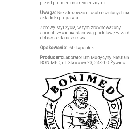
przed promieniami słonecznymi.
Uwaga:
Nie stosować u osób uczulonych n
składniki preparatu.
Zdrowy styl życia, w tym zrównoważony
sposób żywienia stanowią podstawę w zac
dobrego stanu zdrowia.
Opakowanie:
60 kapsułek.
Producent:
Laboratorium Medycyny Naturaln
BONIMED, ul. Stawowa 23, 34-300 Żywiec