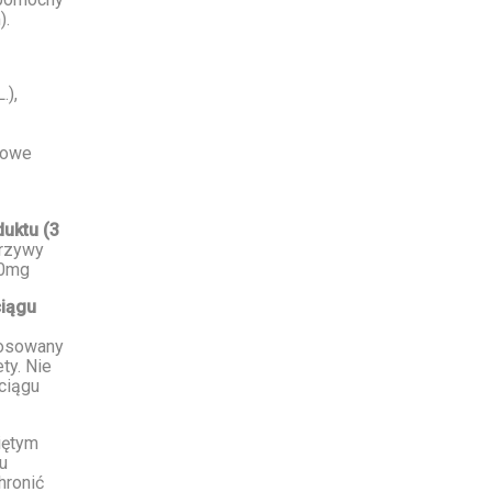
).
L.
),
zowe
uktu (3
krzywy
50mg
ciągu
tosowany
ty. Nie
 ciągu
iętym
u
hronić