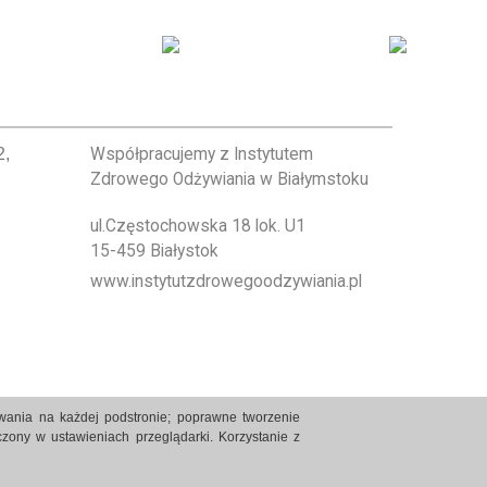
2,
Współpracujemy z Instytutem
Zdrowego Odżywiania w Białymstoku
ul.Częstochowska 18 lok. U1
15-459 Białystok
www.instytutzdrowegoodzywiania.pl
owania na każdej podstronie; poprawne tworzenie
zony w ustawieniach przeglądarki. Korzystanie z