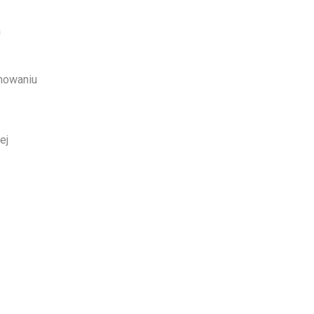
a
howaniu
ej