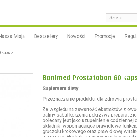
Nasza Misja
Bestsellery
Nowości
Promocje
Regul
 kaps.>
Bonimed Prostatobon 60 kaps
Suplement diety
Przeznaczenie produktu: dla zdrowia prosta
Ze względu na zawartość ekstraktów z ow
palmy sabal korzenia pokrzywy preparat zi
polecany jest jako uzupełnienie codziennej 
składniki wspomagające prawidłowe funkcj
gruczołu krokowego oraz prawidłową witaln
mężczyzn. Ekstrakt z owoców palmy sabal