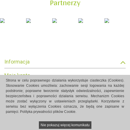
Partnerzy
Informacja
Moje konto
Strona w celu poprawnego działania wykorzystuje ciasteczka (Cookies).
Stosowanie Cookies umożliwia: zachowanie sesji logowania na każdej
Informacja o sklepie
podstronie; poprawne tworzenie statystyk odwiedzalności, zapewnienie
bezpieczeństwa i poprawności działania serwisu. Mechanizm Cookies
może zostać wyłączony w ustawieniach przeglądarki. Korzystanie z
serwisu bez wyłączenia Cookies oznacza, że będą one zapisane w
pamięci.
Polityka prywatności plików Cookie.
Strony internetowe Białystok created by Rutcom
Nie pokazuj więcej komunikatu