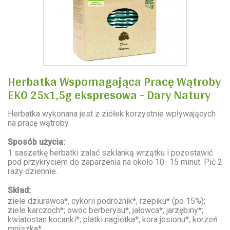
Herbatka Wspomagająca Pracę Wątroby
EKO 25x1,5g ekspresowa - Dary Natury
Herbatka wykonana jest z ziółek korzystnie wpływających
na pracę wątroby.
Sposób użycia:
1 saszetkę herbatki zalać szklanką wrzątku i pozostawić
pod przykryciem do zaparzenia na około 10- 15 minut. Pić 2
razy dziennie.
Skład:
ziele dziurawca*, cykorii podróżnik*, rzepiku* (po 15%);
ziele karczoch*; owoc berberysu*, jałowca*, jarzębiny*;
kwiatostan kocanki*; płatki nagietka*; kora jesionu*; korzeń
mniszka*,