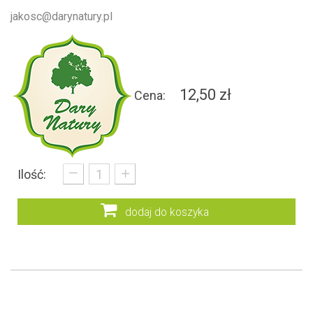
jakosc@darynatury.pl
12,50 zł
Cena:
_
+
Ilość:
dodaj do koszyka