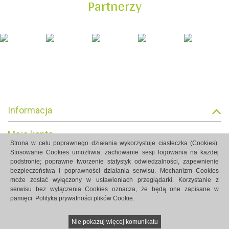
Partnerzy
Informacja
Moje konto
Strona w celu poprawnego działania wykorzystuje ciasteczka (Cookies).
Stosowanie Cookies umożliwia: zachowanie sesji logowania na każdej
Informacja o sklepie
podstronie; poprawne tworzenie statystyk odwiedzalności, zapewnienie
bezpieczeństwa i poprawności działania serwisu. Mechanizm Cookies
może zostać wyłączony w ustawieniach przeglądarki. Korzystanie z
serwisu bez wyłączenia Cookies oznacza, że będą one zapisane w
pamięci.
Polityka prywatności plików Cookie.
Strony internetowe Białystok created by Rutcom
Nie pokazuj więcej komunikatu