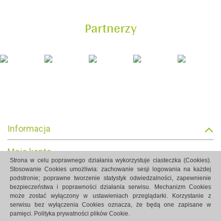
Partnerzy
Informacja
Moje konto
Strona w celu poprawnego działania wykorzystuje ciasteczka (Cookies).
Stosowanie Cookies umożliwia: zachowanie sesji logowania na każdej
Informacja o sklepie
podstronie; poprawne tworzenie statystyk odwiedzalności, zapewnienie
bezpieczeństwa i poprawności działania serwisu. Mechanizm Cookies
może zostać wyłączony w ustawieniach przeglądarki. Korzystanie z
serwisu bez wyłączenia Cookies oznacza, że będą one zapisane w
pamięci.
Polityka prywatności plików Cookie.
Strony internetowe Białystok created by Rutcom