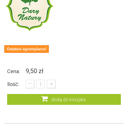
Ostatnie egzemplarze!
9,50 zł
Cena:
_
+
Ilość:
dodaj do koszyka