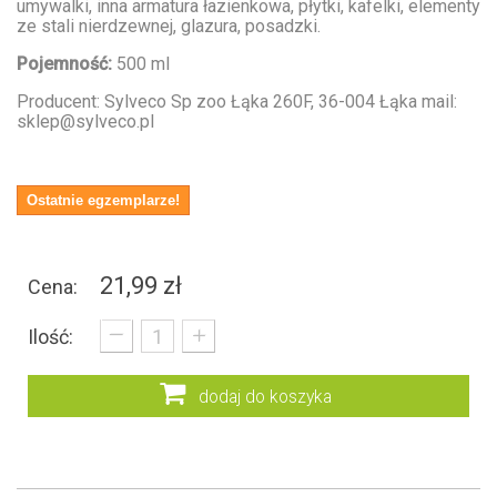
umywalki, inna armatura łazienkowa, płytki, kafelki, elementy
ze stali nierdzewnej, glazura, posadzki.
Pojemność:
500 ml
Producent: Sylveco Sp zoo Łąka 260F, 36-004 Łąka mail:
sklep@sylveco.pl
Ostatnie egzemplarze!
21,99 zł
Cena:
_
+
Ilość:
dodaj do koszyka