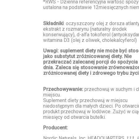
*RWS - Dzienna referencyjna wartość spoży
ustalona na podstawie 12miesięcznych nie
Składniki
: oczyszczony olej z dorsza atlant
ekstrakt z rozmarynu (naturalny środek
konserwujący), d-alfa tokoferol (antyoksydan
witamina D3 (olej z oliwek, cholekalcyferol)
Uwagi: suplement diety nie może być sto
jako substytut zróżnicowanej diety. Nie
przekraczać zalecanej porcji do spożycia
dnia. Zaleca się stosowanie zrównoważon
zróżnicowanej diety i zdrowego trybu życi
Przechowywanie:
przechowuj w suchym i 
miejscu.
Suplement diety przechowuj w miejscu
niedostępnym dla małych dzieci. Po otwarci
produkt przechowuj w lodówce. Zużyć w cią
miesięcy od otwarcia butelki.
Producent:
Nordic Naturals, Inc. HEADQUARTERS
111 J