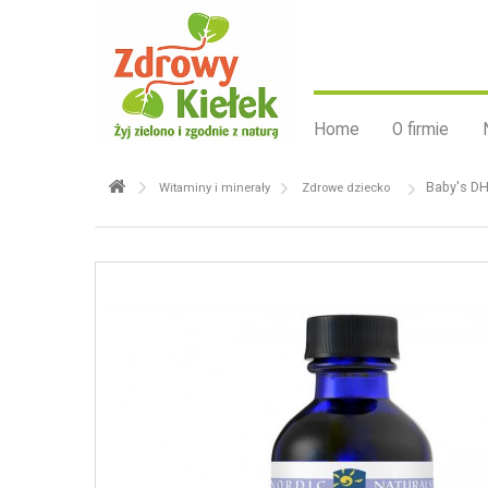
Home
O firmie
Baby's DH
Witaminy i minerały
Zdrowe dziecko