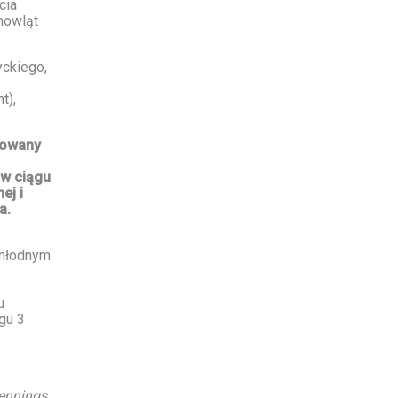
cia
mowląt
yckiego,
t),
sowany
 w ciągu
ej i
a.
chłodnym
u
gu 3
ennings