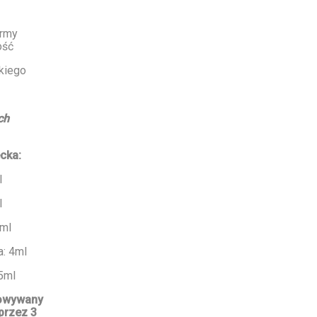
ormy
ość
kiego
ch
cka:
l
l
3ml
a: 4ml
5ml
howywany
przez 3