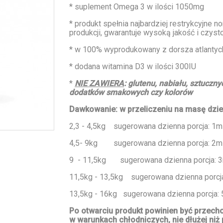
* suplement Omega 3 w ilości 1050mg
* produkt spełnia najbardziej restrykcyjne n
produkcji, gwarantuje wysoką jakość i czyst
* w 100% wyprodukowany z dorsza atlantyc
* dodana witamina D3 w ilości 300IU
*
NIE ZAWIERA
:
glutenu, nabiału, sztuczny
dodatków smakowych czy kolorów
Dawkowanie: w przeliczeniu na masę dzie
2,3 - 4,5kg sugerowana dzienna porcja: 1m
4,5- 9kg sugerowana dzienna porcja: 2m
9 - 11,5kg sugerowana dzienna porcja: 
11,5kg - 13,5kg sugerowana dzienna porcj
13,5kg - 16kg sugerowana dzienna porcja: 
Po otwarciu produkt powinien być przec
w warunkach chłodniczych, nie dłużej niż 