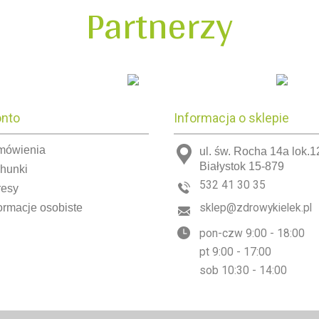
Partnerzy
onto
Informacja o sklepie
mówienia
ul. św. Rocha 14a lok.1
Białystok 15-879
chunki
532 41 30 35
resy
ormacje osobiste
sklep@zdrowykielek.pl
pon-czw 9:00 - 18:00
pt 9:00 - 17:00
sob 10:30 - 14:00