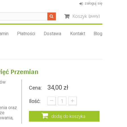
zaloguj się
Koszyk
(pusty)
amin
Płatności
Dostawa
Kontakt
Blog
ięć Przemian
ków
34,00 zł
Cena:
_
+
Ilość:
nia oraz
 że
dodaj do koszyka
owania,