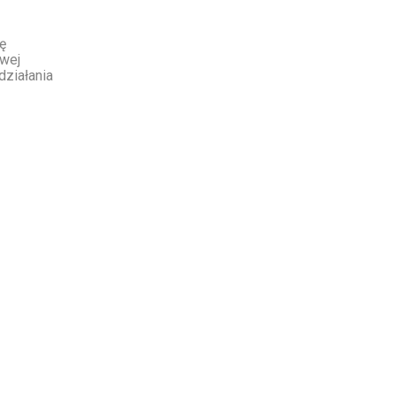
ię
owej
działania