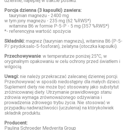
dziennie, najlepiej w trakcie posiłku.
Porcja dzienna (3 kapsułki) zawiera:
taurynian magnezu - 2400 mg
w tym jony magnezu - 235 mg (62 %RWS*)
witamina B6 w formie P-5-P - 5 mg (357 %RWS*)
*- referencyjna wartość spożycia
Składniki:
magnez (taurynian magnezu), witamina B6 (P-5-
P/ pirydoksalo-5-fosforan), żelatyna (otoczka kapsułki).
Przechowywanie
: w temperaturze poniżej 25°C, w
oryginalnym opakowaniu w celu ochrony przed światłem i
wilgocią.
Uwagi:
nie należy przekraczać zalecanej dziennej porcji.
Przechowywać w sposób niedostępny dla małych dzieci.
Suplement diety nie może być stosowany jako substytut
zróżnicowanej diety. Utrzymanie prawidłowego stanu
zdrowia wymaga zrównoważonego odżywiania i
prowadzenia zdrowego trybu życia. Nie stosować w
przypadku nadwrażliwości (uczulenia) na którykolwiek
składnik produktu.
Producent:
Paulina Schroeder Medverita Group