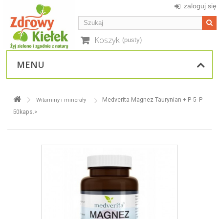
zaloguj się
Koszyk
(pusty)
MENU
Medverita Magnez Taurynian + P-5- P
Witaminy i minerały
50kaps.>