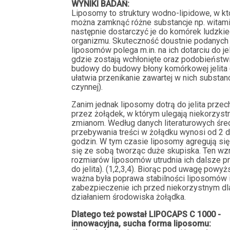
WYNIKI BADAŃ:
Liposomy to struktury wodno-lipidowe, w kt
można zamknąć różne substancje np. witami
następnie dostarczyć je do komórek ludzki
organizmu. Skuteczność doustnie podanych
liposomów polega m.in. na ich dotarciu do jel
gdzie zostają wchłonięte oraz podobieństwi
budowy do budowy błony komórkowej jelita 
ułatwia przenikanie zawartej w nich substanc
czynnej).
Zanim jednak liposomy dotrą do jelita prze
przez żołądek, w którym ulegają niekorzys
zmianom. Według danych literaturowych śre
przebywania treści w żołądku wynosi od 2 d
godzin. W tym czasie liposomy agregują się
się ze sobą tworząc duże skupiska. Ten wz
rozmiarów liposomów utrudnia ich dalsze pr
do jelita). (1,2,3,4). Biorąc pod uwagę powy
ważna była poprawa stabilności liposomów 
zabezpieczenie ich przed niekorzystnym dl
działaniem środowiska żołądka.
Dlatego też powstał LIPOCAPS C 1000 -
innowacyjna, sucha forma liposomu: