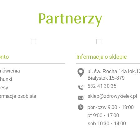
Partnerzy
onto
Informacja o sklepie
mówienia
ul. św. Rocha 14a lok.1
Białystok 15-879
chunki
532 41 30 35
resy
ormacje osobiste
sklep@zdrowykielek.pl
pon-czw 9:00 - 18:00
pt 9:00 - 17:00
sob 10:30 - 14:00