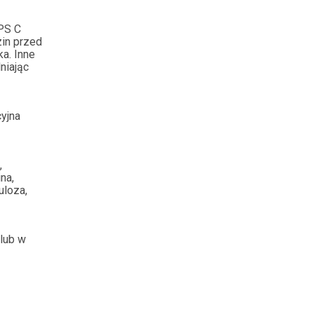
PS C
zin przed
a. Inne
niając
cyjna
,
na,
uloza,
 lub w