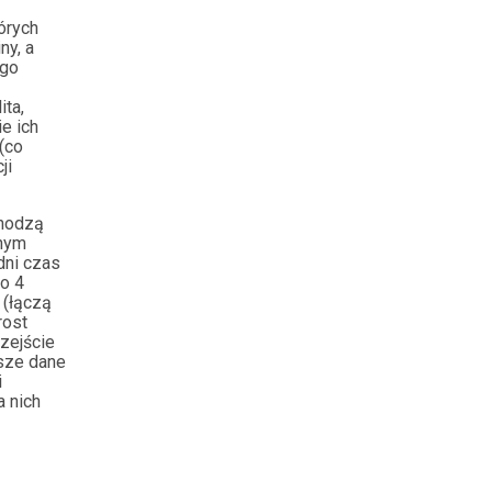
órych
ny, a
ego
ita,
e ich
(co
ji
chodzą
tnym
dni czas
o 4
 (łączą
rost
zejście
ższe dane
i
a nich