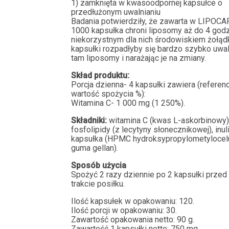
1) zamknięta w kwasoodpornej kapsułce o
przedłużonym uwalnianiu
Badania potwierdziły, że zawarta w LIPOCA
1000 kapsułka chroni liposomy aż do 4 god
niekorzystnym dla nich środowiskiem żołądk
kapsułki rozpadłyby się bardzo szybko uwal
tam liposomy i narażając je na zmiany.
Skład produktu:
Porcja dzienna- 4 kapsułki zawiera (referen
wartość spożycia %):
Witamina C- 1 000 mg (1 250%).
Składniki:
witamina C (kwas L-askorbinowy)
fosfolipidy (z lecytyny słonecznikowej), inuli
kapsułka (HPMC hydroksypropylometylocel
guma gellan).
Sposób użycia
Spożyć 2 razy dziennie po 2 kapsułki przed
trakcie posiłku.
Ilość kapsułek w opakowaniu: 120.
Ilość porcji w opakowaniu: 30.
Zawartość opakowania netto: 90 g.
Zawartość 1 kapsułki netto: 750 mg.