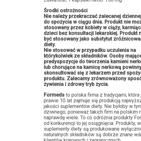
Środki ostrożności
Nie należy przekraczać zalecanej dziennej
do spożycia w ciągu dnia. Produkt nie mo
stosowany przez kobiety w ciąży, karmiąc
dzieci bez konsultacji lekarskiej. Produkt
być stosowany jako substytut zróżnicowa
diety.
Nie stosować w przypadku uczulenia na
którykolwiek ze składników. Osoby mając
predyspozycje do tworzenia kamieni ner
lub chorujące na kamicę nerkową powinn
skonsultować się z lekarzem przed spoż
produktu. Zalecamy zrównoważony spos
żywienia i zdrowy tryb życia.
Formeds
to polska firma z tradycjami, która
prawie 10 lat zajmuje się produkcją najwyżs
jakości suplementów diety. Nie byłoby w tym
dziwnego, ponieważ takich firm na polskim r
naprawdę wiele. To co odróżnia produkty F
od konkurencji to jej osiągnięcia. Produkty, 
suplementy diety są produkowane wyłączni
naturalnych składników są dobrze znane wś
klientów krajowych i zagranicznych.