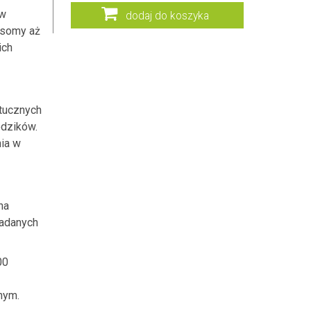
 w
dodaj do koszyka
osomy aż
ich
tucznych
odzików.
ia w
na
badanych
00
nym.