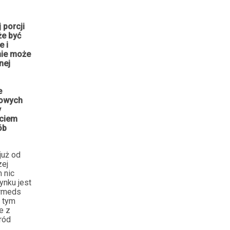
 porcji
że być
e i
 nie może
nej
e
kowych
y
yciem
ób
 już od
zej
 nic
ynku jest
ormeds
w tym
e z
ród