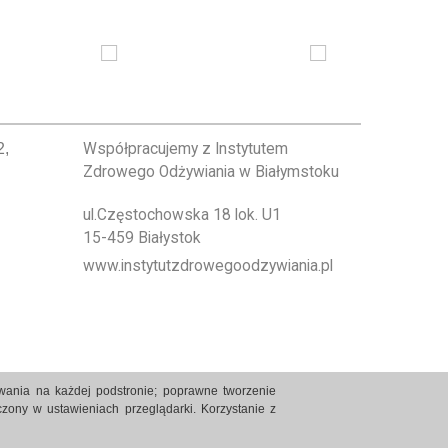
2,
Współpracujemy z Instytutem
Zdrowego Odżywiania w Białymstoku
ul.Częstochowska 18 lok. U1
15-459 Białystok
www.instytutzdrowegoodzywiania.pl
owania na każdej podstronie; poprawne tworzenie
zony w ustawieniach przeglądarki. Korzystanie z