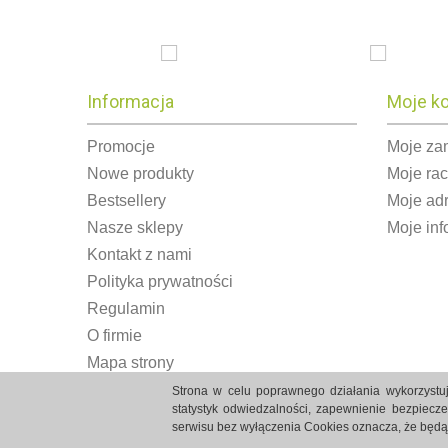
Informacja
Moje k
Promocje
Moje za
Nowe produkty
Moje ra
Bestsellery
Moje ad
Nasze sklepy
Moje inf
Kontakt z nami
Polityka prywatności
Regulamin
O firmie
Mapa strony
Strona w celu poprawnego działania wykorzystuj
statystyk odwiedzalności, zapewnienie bezpiecz
serwisu bez wyłączenia Cookies oznacza, że będ
Strony internetowe Białystok created by Rutcom