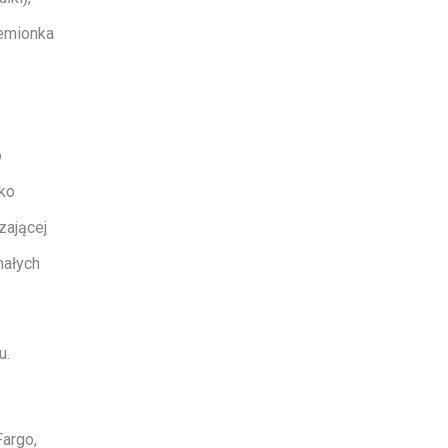
zemionka
o
ko
zającej
małych
u.
argo,