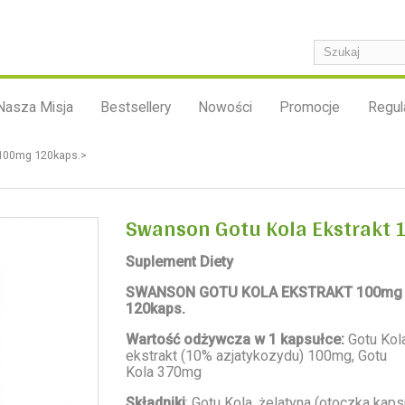
Nasza Misja
Bestsellery
Nowości
Promocje
Regul
 100mg 120kaps.>
Swanson Gotu Kola Ekstrakt 
Suplement Diety
SWANSON GOTU KOLA EKSTRAKT 100mg
120kaps.
Wartość odżywcza w 1 kapsułce:
Gotu Kol
ekstrakt (10% azjatykozydu) 100mg, Gotu
Kola 370mg
Składniki
: Gotu Kola, żelatyna (otoczka kapsu