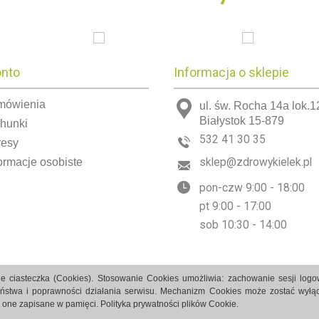
onto
Informacja o sklepie
mówienia
ul. św. Rocha 14a lok.1
Białystok 15-879
chunki
532 41 30 35
resy
ormacje osobiste
sklep@zdrowykielek.pl
pon-czw 9:00 - 18:00
pt 9:00 - 17:00
sob 10:30 - 14:00
e ciasteczka (Cookies). Stosowanie Cookies umożliwia: zachowanie sesji log
eństwa i poprawności działania serwisu. Mechanizm Cookies może zostać wyłąc
ą one zapisane w pamięci.
Polityka prywatności plików Cookie.