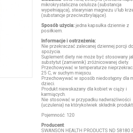
mikrokrystaliczna celuloza (substancja
wypełniająca), stearynian magnezu i/lub kr
(substancje przeciwzbrylające).
Sposób użycia:
jedna kapsułka dziennie z
posiłkiem.
Informacje i ostrzeżenia:
Nie przekraczać zalecanej dziennej porcji d
spożycia.
Suplement diety nie może być stosowany ja
substytut (zamiennik) zróżnicowanej diety.
Przechowywać w temperaturze nieprzekrac
25 C, w suchym miejscu.
Przechowywać w sposób niedostępny dla 
dzieci.
Produkt niewskazany dla kobiet w ciąży i
karmiących.
Nie stosować w przypadku nadwrażliwości
(uczulenia) na którykolwiek składnik produkt
Pojemność: 120
Producent
:
SWANSON HEALTH PRODUCTS ND 58180 F