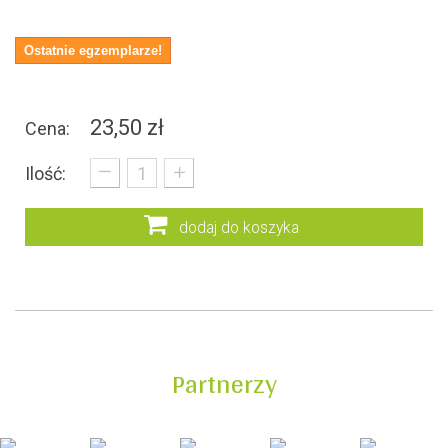
Ostatnie egzemplarze!
23,50 zł
Cena:
_
+
Ilość:
dodaj do koszyka
Partnerzy