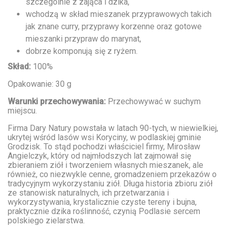
szczególnie z zająca i dzika,
wchodzą w skład mieszanek przyprawowych takich
jak znane curry, przyprawy korzenne oraz gotowe
mieszanki przypraw do marynat,
dobrze komponują się z ryżem.
Skład:
100%
Opakowanie: 30 g
Warunki przechowywania:
Przechowywać w suchym
miejscu.
Firma Dary Natury powstała w latach 90-tych, w niewielkiej,
ukrytej wśród lasów wsi Koryciny, w podlaskiej gminie
Grodzisk. To stąd pochodzi właściciel firmy, Mirosław
Angielczyk, który od najmłodszych lat zajmował się
zbieraniem ziół i tworzeniem własnych mieszanek, ale
również, co niezwykle cenne, gromadzeniem przekazów o
tradycyjnym wykorzystaniu ziół. Długa historia zbioru ziół
ze stanowisk naturalnych, ich przetwarzania i
wykorzystywania, krystalicznie czyste tereny i bujna,
praktycznie dzika roślinność, czynią Podlasie sercem
polskiego zielarstwa.