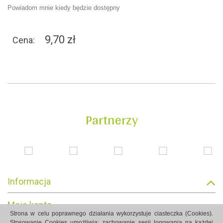
Powiadom mnie kiedy będzie dostępny
9,70 zł
Cena:
Partnerzy
Informacja
Moje konto
Strona w celu poprawnego działania wykorzystuje ciasteczka (Cookies).
Stosowanie Cookies umożliwia: zachowanie sesji logowania na każdej