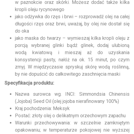
w paznokcie oraz skórki. Możesz dodać także kilka
kropli oleju rycynowego
jako odżywka do rzęs i brwi – rozprowadź olej na całej
długości rzęs oraz brwi, uważaj, by olej nie dostał się
do oka
jako maska do twarzy – wymieszaj kilka kropli oleju z
porcją wybranej glinki bądź glinek, dodaj ulubioną
wodą kwiatową i mieszaj aż do uzyskania
konsystencji pasty, nałóż na ok. 15 minut, po czym
zmyj. W międzyczasie spryskuj skórę wodą roślinną,
by nie dopuścić do całkowitego zaschnięcia maski
Specyfikacja produktu:
Nazwa surowca wg. INCI: Simmondsia Chinensis
(Jojoba) Seed Oil (olej jojoba nierafinowany 100%)
Kraj pochodzenia: Meksyk
Postać: złoty olej o delikatnym orzechowym zapachu
Warunki przechowywania: w szczelnie zamkniętym
opakowaniu; w temperaturze pokojowej nie wyższej