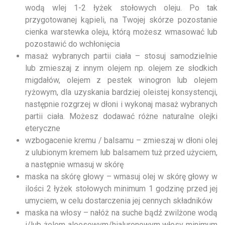
wodą wlej 1-2 łyżek stołowych oleju. Po tak
przygotowanej kąpieli, na Twojej skórze pozostanie
cienka warstewka oleju, którą możesz wmasować lub
pozostawić do wchłonięcia
masaż wybranych partii ciała – stosuj samodzielnie
lub zmieszaj z innym olejem np. olejem ze słodkich
migdałów, olejem z pestek winogron lub olejem
ryżowym, dla uzyskania bardziej oleistej konsystencji,
następnie rozgrzej w dłoni i wykonaj masaż wybranych
partii ciała. Możesz dodawać różne naturalne olejki
eteryczne
wzbogacenie kremu / balsamu – zmieszaj w dłoni olej
z ulubionym kremem lub balsamem tuż przed użyciem,
a następnie wmasuj w skórę
maska na skórę głowy – wmasuj olej w skórę głowy w
ilości 2 łyżek stołowych minimum 1 godzinę przed jej
umyciem, w celu dostarczenia jej cennych składników
maska na włosy – nałóż na suche bądź zwilżone wodą
i/lub żelem aloesowym/hialuronowym włosy minimum