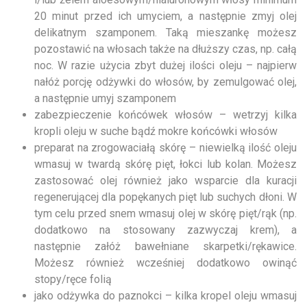
20 minut przed ich umyciem, a następnie zmyj olej
delikatnym szamponem. Taką mieszankę możesz
pozostawić na włosach także na dłuższy czas, np. całą
noc. W razie użycia zbyt dużej ilości oleju – najpierw
nałóż porcję odżywki do włosów, by zemulgować olej,
a następnie umyj szamponem
zabezpieczenie końcówek włosów – wetrzyj kilka
kropli oleju w suche bądź mokre końcówki włosów
preparat na zrogowaciałą skórę – niewielką ilość oleju
wmasuj w twardą skórę pięt, łokci lub kolan. Możesz
zastosować olej również jako wsparcie dla kuracji
regenerującej dla popękanych pięt lub suchych dłoni. W
tym celu przed snem wmasuj olej w skórę pięt/rąk (np.
dodatkowo na stosowany zazwyczaj krem), a
następnie załóż bawełniane skarpetki/rękawice.
Możesz również wcześniej dodatkowo owinąć
stopy/ręce folią
jako odżywka do paznokci – kilka kropel oleju wmasuj