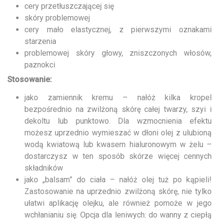
cery przetłuszczającej się
skóry problemowej
cery mało elastycznej, z pierwszymi oznakami
starzenia
problemowej skóry głowy, zniszczonych włosów,
paznokci
Stosowanie:
jako zamiennik kremu – nałóż kilka kropel
bezpośrednio na zwilżoną skórę całej twarzy, szyi i
dekoltu lub punktowo. Dla wzmocnienia efektu
możesz uprzednio wymieszać w dłoni olej z ulubioną
wodą kwiatową lub kwasem hialuronowym w żelu –
dostarczysz w ten sposób skórze więcej cennych
składników
jako „balsam” do ciała – nałóż olej tuż po kąpieli!
Zastosowanie na uprzednio zwilżoną skórę, nie tylko
ułatwi aplikację olejku, ale również pomoże w jego
wchłanianiu się. Opcja dla leniwych: do wanny z ciepłą