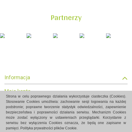
Partnerzy
Informacja
Moje konto
Strona w celu poprawnego działania wykorzystuje ciasteczka (Cookies).
Stosowanie Cookies umożliwia: zachowanie sesji logowania na każdej
Informacja o sklepie
podstronie; poprawne tworzenie statystyk odwiedzalności, zapewnienie
bezpieczeństwa i poprawności działania serwisu. Mechanizm Cookies
może zostać wyłączony w ustawieniach przeglądarki. Korzystanie z
serwisu bez wyłączenia Cookies oznacza, że będą one zapisane w
pamięci.
Polityka prywatności plików Cookie.
Strony internetowe Białystok created by Rutcom