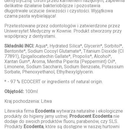
dentystyczną: chroni przed kamieniem nazębnym, zapewnia
delikatne działanie bakteriobójcze i pozostawia
długotrwałe uczucie świeżości i czystości. Wyjątkowa
czarna pasta wybielająca!
Przetestowane przez odontologów i zatwierdzone przez
Uniwersytet Medyczny w Kownie. Produkt stworzony przy
współpracy z dentystami.
Składniki INCI:
Aqua*, Hydrated Silica*, Glycerin*, Sorbitol*,
Bentonite*, Sodium Cocoyl Glutamate*, Titanium Dioxide (Cl
77891), Epigallocatechin Gallate*, Propolis*, Alcohol*,
Xantan Gum*, Aroma, Mentha Piperita (Peppermint) Oil*,
Limonene, Sodium Saccharin, Sodium Benzoate, Potassium
Sorbate, Phenoxyethanol, Ethylhexylglycerin.
* - 97 % ECOCERT or ingredients of natural origin.
Objętość:
100ml
Kraj pochodzenia: Litwa
Litewska firma
Ecodenta
wytwarza naturalne i ekologiczne
produkty do higieny jamy ustnej.
Producent Ecodenta
nie
dodaje do swoich produktów fluoru, parabenów, czy SLS.
Produkty
Ecodenta
, które są dostępne w naszej
hurtowni