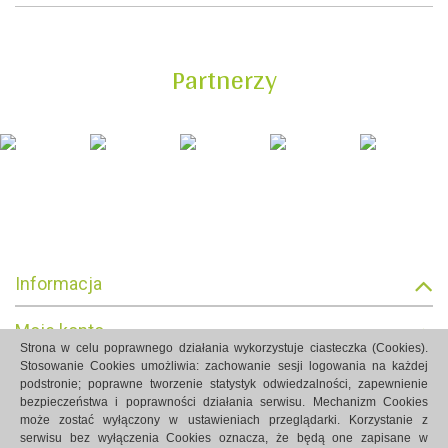
Partnerzy
Informacja
Moje konto
Strona w celu poprawnego działania wykorzystuje ciasteczka (Cookies).
Stosowanie Cookies umożliwia: zachowanie sesji logowania na każdej
Informacja o sklepie
podstronie; poprawne tworzenie statystyk odwiedzalności, zapewnienie
bezpieczeństwa i poprawności działania serwisu. Mechanizm Cookies
może zostać wyłączony w ustawieniach przeglądarki. Korzystanie z
serwisu bez wyłączenia Cookies oznacza, że będą one zapisane w