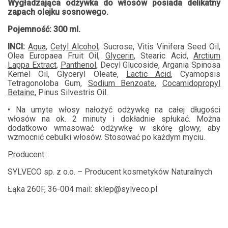
Wygładzająca odżywka do włosów posiada delikatny
zapach olejku sosnowego.
Pojemność: 300 ml.
INCI:
Aqua
,
Cetyl Alcohol
, Sucrose, Vitis Vinifera Seed Oil,
Olea Europaea Fruit Oil,
Glycerin
, Stearic Acid,
Arctium
Lappa Extract
,
Panthenol
, Decyl Glucoside, Argania Spinosa
Kernel Oil, Glyceryl Oleate,
Lactic Acid
, Cyamopsis
Tetragonoloba Gum,
Sodium Benzoate
,
Cocamidopropyl
Betaine
, Pinus Silvestris Oil.
• Na umyte włosy nałożyć odżywkę na całej długości
włosów na ok. 2 minuty i dokładnie spłukać. Można
dodatkowo wmasować odżywkę w skórę głowy, aby
wzmocnić cebulki włosów. Stosować po każdym myciu.
Producent:
SYLVECO sp. z o.o. – Producent kosmetyków Naturalnych
Łąka 260F, 36-004 mail: sklep@sylveco.pl