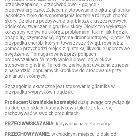
przeciwzapalne, - przeciwbólowe, - gojące -
przeciwalergiczne. Zalecamy stosowanie olejku z glistnika
jaskółcze ziele do wspomagania leczenia różnych chorób
skóry. Działa na pozbywanie się: blaszek łuszczycowych,
odcisków, zwalczanie gruźlicę skóry Olejek ten wykazuje
korzystny wpływ na skórę z problemami takimi jak trądzik
pospolity, czyraczność, egzema drobnoustrojów, łojotok. W
przypadku chorób, którym towarzyszy świąd, również z
pomocą przychodzi olejek z glistnika, likwiduje uporczywe
swędzenie. Pomaga również przy polipach i
brodawczakach. W medycynie ludowej od wieków
stosowano glistnik. Ta roślina zielna jest uważana za jeden
z najbardziej popularnych środków do stosowania przy
zmianach skórnych.
Szczególnie skuteczne jest stosowanie glistnika w
przypadku wyprysków i trądziku.
Producent Ukraińskie kosmetyki
dużą uwagę przywiązuje
do dobrego składu kosmetyków i taki też stara się
zachowywać w swoich produktach.
PRZECIWWSKAZANIA:
Indywidualna nietolerancja.
PRZECHOWYWANIE:
w chłodnym miejscu, z dala od