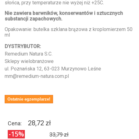
słońca, przy temperaturze nie wyżej niż +25C.
Nie zawiera barwników, konserwantów i sztucznych
substancji zapachowych.
Opakowanie: butelka szklana brązowa z kroplomierzem 50
ml
DYSTRYBUTOR:
Remedium Natura S.C.
Sklepy wielobranżowe
ul. Poznańska 12, 63-023 Murzynowo Leśne
mm@remedium-natura.com.pl
Ostatnie egzemplarze!
28,72 zł
Cena:
-15%
33,79 zł