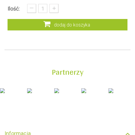
_
+
Ilość:
dodaj do koszyka
Partnerzy
Informacja