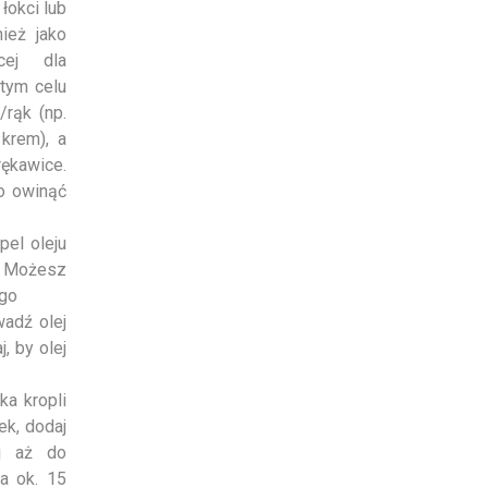
łokci lub
ież jako
cej dla
 tym celu
/rąk (np.
krem), a
rękawice.
o owinąć
pel oleju
 Możesz
ego
wadź olej
, by olej
ka kropli
ek, dodaj
j aż do
na ok. 15