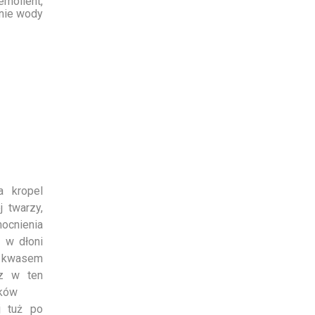
molient,
nie wody
a kropel
j twarzy,
mocnienia
 w dłoni
b kwasem
sz w ten
ików
j tuż po