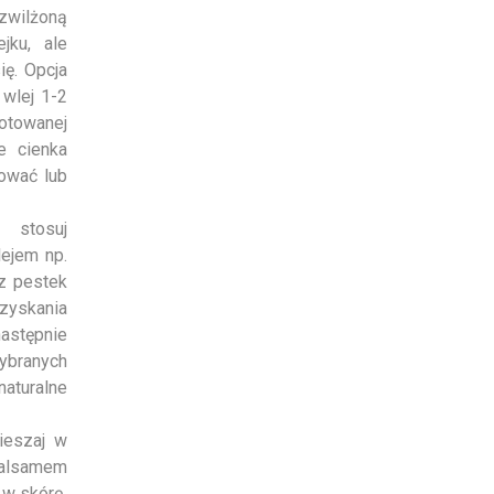
zwilżoną
ejku, ale
ię. Opcja
 wlej 1-2
otowanej
e cienka
ować lub
 stosuj
lejem np.
 z pestek
zyskania
astępnie
ybranych
naturalne
ieszaj w
balsamem
 w skórę