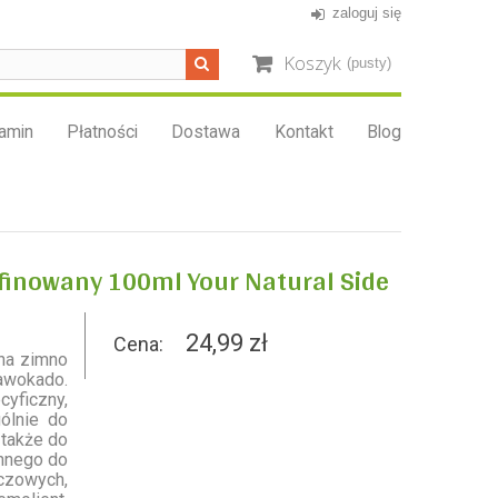
zaloguj się
Koszyk
(pusty)
amin
Płatności
Dostawa
Kontakt
Blog
finowany 100ml Your Natural Side
24,99 zł
Cena:
 na zimno
wokado.
cyficzny,
ólnie do
 także do
onnego do
czowych,