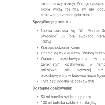
minut, po czym zmyj. W międzyczasie
skórę wodą roślinną, by nie dop
całkowitego zaschnięcia maski
Specyfikacja produktu:
Nazwa surowca wg INCI: Persea Gr
(Avocado) Oil (olej awokado niera
100%)
Kraj pochodzenia: Kenia
Postać: gęsty olej o tzw. “zielonym za
Warunki przechowywania: w sz
zamkniętym opakowaniu; w tempe
pokojowej nie wyższej niż
przechowywany w lodówce może tęże
Trwałość: podana na opakowaniu
Dostępne opakowania:
50 ml butelka szklana z pipetą
100 ml butelka szklana z nakrętką