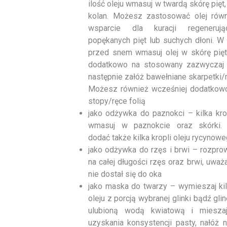
ilość oleju wmasuj w twardą skórę pięt, 
kolan. Możesz zastosować olej równ
wsparcie dla kuracji regenerują
popękanych pięt lub suchych dłoni. W
przed snem wmasuj olej w skórę pięt
dodatkowo na stosowany zazwyczaj 
następnie załóż bawełniane skarpetki/
Możesz również wcześniej dodatkow
stopy/ręce folią
jako odżywka do paznokci – kilka kro
wmasuj w paznokcie oraz skórki.
dodać także kilka kropli oleju rycynow
jako odżywka do rzęs i brwi – rozpro
na całej długości rzęs oraz brwi, uważaj
nie dostał się do oka
jako maska do twarzy – wymieszaj kil
oleju z porcją wybranej glinki bądź glin
ulubioną wodą kwiatową i miesza
uzyskania konsystencji pasty, nałóż 