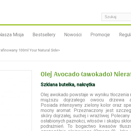
Nasza Misja
Bestsellery
Nowości
Promocje
Regul
afinowany 100ml Your Natural Side>
Olej Avocado (awokado) Niera
Szklana butelka, nakrętka
Olej awokado powstaje w wyniku tłoczenia
miąższu dojrzałego owocu drzewa a
Posiada intensywny zielony kolor oraz spe
mocny aromat. Przeznaczony jest szczeg
skóry dojrzałej, suchej i wrażliwej. Polecany
osłabionych paznokci, włosów i skalpu skł
podrażnień. To bogactwo kwasów tłusz