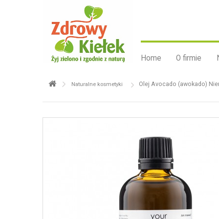
Home
O firmie
Olej Avocado (awokado) Nier
Naturalne kosmetyki