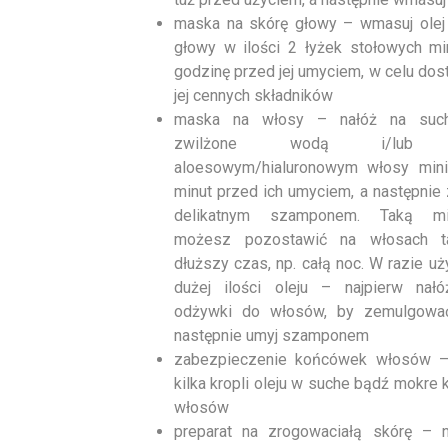
maska na skórę głowy – wmasuj olej
głowy w ilości 2 łyżek stołowych m
godzinę przed jej umyciem, w celu dos
jej cennych składników
maska na włosy – nałóż na suc
zwilżone wodą i/lub 
aloesowym/hialuronowym włosy mi
minut przed ich umyciem, a następnie 
delikatnym szamponem. Taką mi
możesz pozostawić na włosach t
dłuższy czas, np. całą noc. W razie uż
dużej ilości oleju – najpierw nałó
odżywki do włosów, by zemulgować
następnie umyj szamponem
zabezpieczenie końcówek włosów –
kilka kropli oleju w suche bądź mokre
włosów
preparat na zrogowaciałą skórę – n