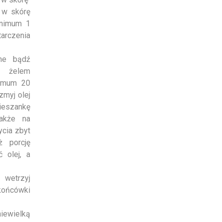
 w skórę
inimum 1
tarczenia
he bądź
żelem
nimum 20
zmyj olej
eszankę
akże na
ycia zbyt
ż porcję
 olej, a
 wetrzyj
 końcówki
iewielką