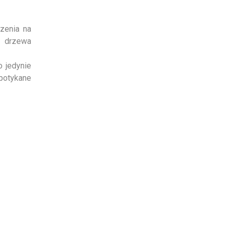
zenia na
 drzewa
o jedynie
spotykane