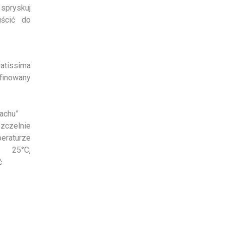
 spryskuj
uścić do
atissima
finowany
pachu”
czelnie
raturze
 25°C,
ć