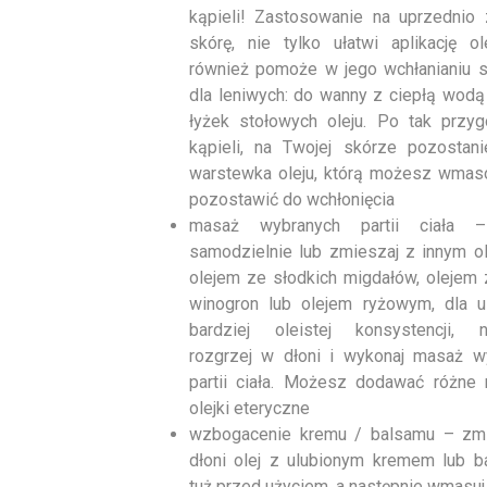
kąpieli! Zastosowanie na uprzednio 
skórę, nie tylko ułatwi aplikację ol
również pomoże w jego wchłanianiu s
dla leniwych: do wanny z ciepłą wodą
łyżek stołowych oleju. Po tak przyg
kąpieli, na Twojej skórze pozostani
warstewka oleju, którą możesz wmas
pozostawić do wchłonięcia
masaż wybranych partii ciała –
samodzielnie lub zmieszaj z innym o
olejem ze słodkich migdałów, olejem
winogron lub olejem ryżowym, dla u
bardziej oleistej konsystencji, n
rozgrzej w dłoni i wykonaj masaż w
partii ciała. Możesz dodawać różne 
olejki eteryczne
wzbogacenie kremu / balsamu – zm
dłoni olej z ulubionym kremem lub 
tuż przed użyciem, a następnie wmasuj