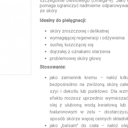
szczególnie oleinowego (Omega-9). Jako e
pomaga ograniczyć nadmierne odparowywa
ze skóry.
Idealny do pielęgnacji:
skóry zniszczonej i delikatnej
wymagającej regeneracji i odżywienia
suchej, łuszczącej się
dojrzałej z oznakami starzenia
problemowej skóry głowy
Stosowanie:
jako zamiennik kremu – nałóż kilk
bezpośrednio na zwilżoną skórę całe
szyi i dekoltu lub punktowo. Dla wz
efektu możesz uprzednio wymieszać
olej z ulubioną wodą kwiatową lu
hialuronowym w żelu – dostarczy
sposób skórze więcej cennych składn
jako „balsam” do ciała – nałóż ole