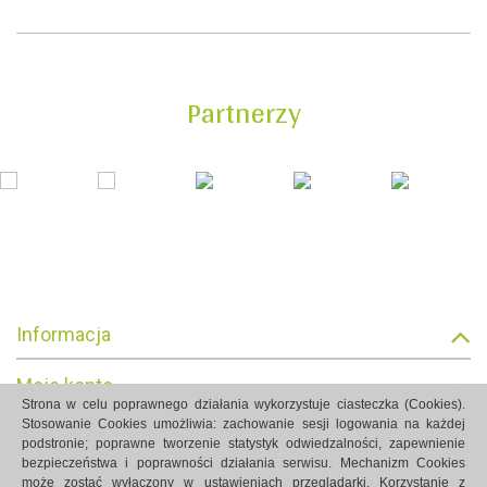
Partnerzy
Informacja
Moje konto
Strona w celu poprawnego działania wykorzystuje ciasteczka (Cookies).
Stosowanie Cookies umożliwia: zachowanie sesji logowania na każdej
Informacja o sklepie
podstronie; poprawne tworzenie statystyk odwiedzalności, zapewnienie
bezpieczeństwa i poprawności działania serwisu. Mechanizm Cookies
może zostać wyłączony w ustawieniach przeglądarki. Korzystanie z