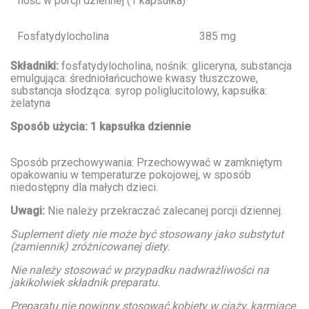
Ilość w porcji dziennej (1 kapsułka)
Fosfatydylocholina
385 mg
Składniki:
fosfatydylocholina, nośnik: gliceryna, substancja
emulgująca: średniołańcuchowe kwasy tłuszczowe,
substancja słodząca: syrop poliglucitolowy, kapsułka:
żelatyna
Sposób użycia: 1 kapsułka dziennie
Sposób przechowywania: Przechowywać w zamkniętym
opakowaniu w temperaturze pokojowej, w sposób
niedostępny dla małych dzieci.
Uwagi:
Nie należy przekraczać zalecanej porcji dziennej.
Suplement diety nie może być stosowany jako substytut
(zamiennik) zróżnicowanej diety.
Nie należy stosować w przypadku nadwrażliwości na
jakikolwiek składnik preparatu.
Preparatu nie powinny stosować kobiety w ciąży, karmiące