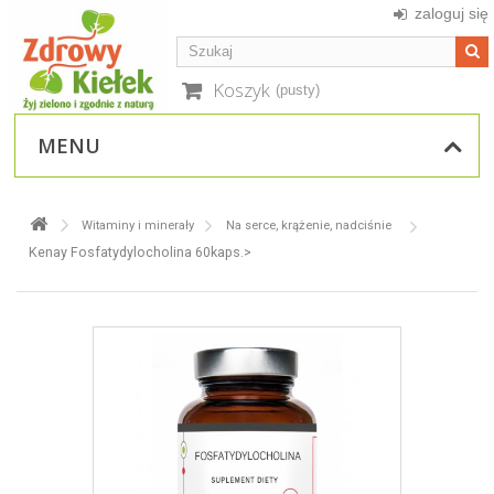
zaloguj się
Koszyk
(pusty)
MENU
Witaminy i minerały
Na serce, krążenie, nadciśnie
Kenay Fosfatydylocholina 60kaps.>