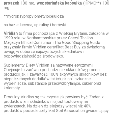
proszek
100 mg,
wegetariańska kapsułka
(HPMC**) 100
mg
**hydroksypropylometyloceluloza
na bazie lucerna, spiruliny i borówki
Viridian
to firma pochodząca z Wielkiej Brytanii, założona w
1999 roku w Northamtonshire przez Cheryl Thallon.
Magazyn Ethical Consumer i The Good Shopping Guide
przyznały firmie Viridian certyfikat Best Buy za świadomą
uwagę w doborze najczystszych składników i
odpowiedzialność za środowisko.
Suplementy Diety Viridian są nazywane etycznymi.
Obejmuje to zarówno pochodzenie składników, proces
produkcji jak i zawartość 100% aktywnych składników bez
niepotrzebnych dodatków takich jak np.: sztuczne
wypełniacze, substancje przeciwzbrylające, cukier oraz
koloranty.
Produkty Viridian są tak czyste jak powinny być. Żaden z
produktów ani składników nie jest testowany na
zwierzętach. Na dzień dzisiejsdzy więcej niż 40%
produktów posiada certyfikat Soil Association gwarantujący