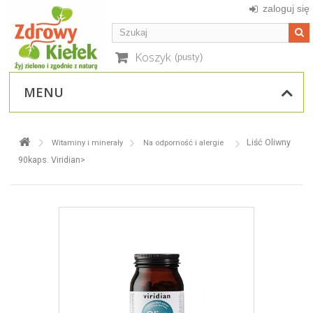
zaloguj się
Koszyk
(pusty)
MENU
Liść Oliwny
Witaminy i minerały
Na odporność i alergie
90kaps. Viridian>