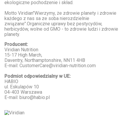
ekologiczne pochodzenie i skład.
Motto Viridian"Wierzymy, że zdrowie planety i zdrowie
każdego z nas sa ze soba nierozdzielnie
związane".Organiczne uprawy bez pestycydów,
herbicydów, wolne od GMO - to zdrowie ludzi i zdrowie
planety.
Producent:
Viridian Nutrition
15-17 High March,
Daventry, Northamptonshire, NN11 4HB
E-mail: CustomerCare@viridian-nutrition.com
Podmiot odpowiedzialny w UE:
HABIO
ul. Eskulapów 10
04-403 Warszawa
E-mail: biuro@habio.pl