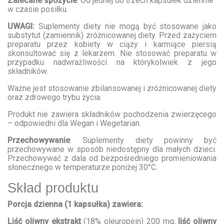
Zalecane spożycie
: Od jednej do trzech kapsułek dziennie
w czasie posiłku.
UWAGI:
Suplementy diety nie mogą być stosowane jako
substytut (zamiennik) zróżnicowanej diety. Przed zażyciem
preparatu przez kobiety w ciąży i karmiące piersią
skonsultować się z lekarzem. Nie stosować preparatu w
przypadku nadwrażliwości na którykolwiek z jego
składników.
Ważne jest stosowanie zbilansowanej i zróżnicowanej diety
oraz zdrowego trybu życia.
Produkt nie zawiera składników pochodzenia zwierzęcego
– odpowiedni dla Wegan i Wegetarian.
Przechowywanie
: Suplementy diety powinny być
przechowywane w sposób niedostępny dla małych dzieci.
Przechowywać z dala od bezpośredniego promieniowania
słonecznego w temperaturze poniżej 30°C.
Skład produktu
Porcja dzienna (1 kapsułka) zawiera:
Liść oliwny ekstrakt
(18% oleuropein) 200 mg,
l
iść oliwny