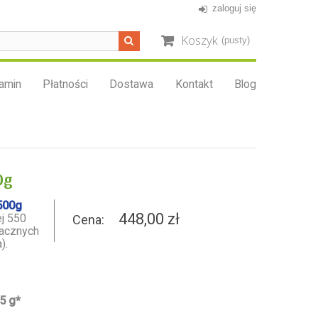
zaloguj się
Koszyk
(pusty)
amin
Płatności
Dostawa
Kontakt
Blog
0g
500g
448,00 zł
ej 550
Cena:
nacznych
).
5 g*