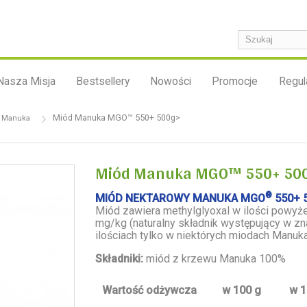
Nasza Misja
Bestsellery
Nowości
Promocje
Regul
Miód Manuka MGO™ 550+ 500g>
 Manuka
Miód Manuka MGO™ 550+ 50
®
MIÓD NEKTAROWY MANUKA MGO
550+ 
Miód zawiera methylglyoxal w ilości powyż
mg/kg (naturalny składnik występujący w z
ilościach tylko w niektórych miodach Manuka
Składniki:
miód z krzewu Manuka 100%
Wartość odżywcza
w 100 g
w 1