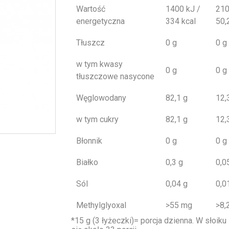
Wartość
1400 kJ /
210
energetyczna
334 kcal
50,
Tłuszcz
0 g
0 g
w tym kwasy
0 g
0 g
tłuszczowe nasycone
Węglowodany
82,1 g
12,
w tym cukry
82,1 g
12,
Błonnik
0 g
0 g
Białko
0,3 g
0,0
Sól
0,04 g
0,0
Methylglyoxal
>55 mg
>8,
*15 g (3 łyżeczki)= porcja dzienna. W słoiku