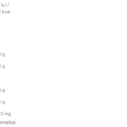
 kJ /
2 kcal
3 g
3 g
5 g
1 g
25 mg
 znajduje