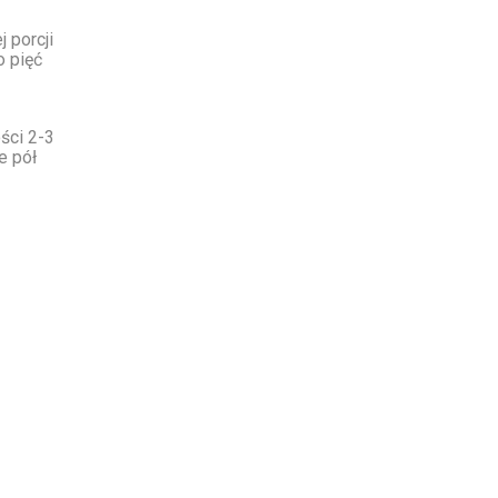
 porcji
o pięć
ści 2-3
e pół