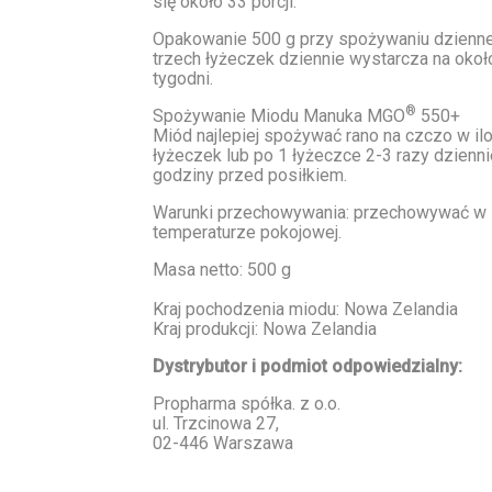
się około 33 porcji.
Opakowanie 500 g przy spożywaniu dziennej
trzech łyżeczek dziennie wystarcza na okoł
tygodni.
®
Spożywanie Miodu Manuka MGO
550+
Miód najlepiej spożywać rano na czczo w ilo
łyżeczek lub po 1 łyżeczce 2-3 razy dzienni
godziny przed posiłkiem.
Warunki przechowywania:
przechowywać w
temperaturze pokojowej.
Masa netto:
500 g
Kraj pochodzenia miodu
: Nowa Zelandia
Kraj produkcji:
Nowa Zelandia
Dystrybutor i podmiot odpowiedzialny:
Propharma spółka. z o.o.
ul. Trzcinowa 27,
02-446 Warszawa