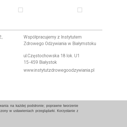
2,
Współpracujemy z Instytutem
Zdrowego Odżywiania w Białymstoku
ul.Częstochowska 18 lok. U1
15-459 Białystok
www.instytutzdrowegoodzywiania.pl
owania na każdej podstronie; poprawne tworzenie
zony w ustawieniach przeglądarki. Korzystanie z