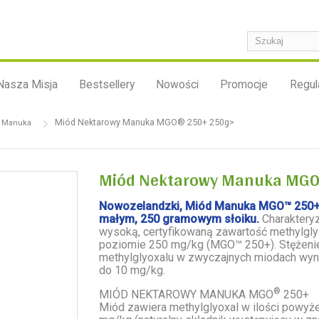
Nasza Misja
Bestsellery
Nowości
Promocje
Regul
Miód Nektarowy Manuka MGO® 250+ 250g>
 Manuka
Miód Nektarowy Manuka MGO
Nowozelandzki, Miód Manuka MGO™ 250
małym, 250 gramowym słoiku.
Charakteryz
wysoką, certyfikowaną zawartość
methylgly
poziomie 250 mg/kg (MGO™ 250+). Stężeni
methylglyoxalu w zwyczajnych miodach wyn
do 10 mg/kg.
®
MIÓD NEKTAROWY MANUKA MGO
250+
Miód zawiera methylglyoxal w ilości powyż