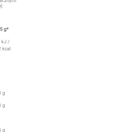
nacznych
).
5 g*
 kJ /
2 kcal
3 g
3 g
5 g