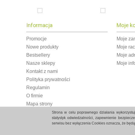
Informacja
Moje k
Promocje
Moje za
Nowe produkty
Moje ra
Bestsellery
Moje ad
Nasze sklepy
Moje inf
Kontakt z nami
Polityka prywatności
Regulamin
O firmie
Mapa strony
Strona w celu poprawnego działania wykorzystuj
statystyk odwiedzalności, zapewnienie bezpiecz
serwisu bez wyłączenia Cookies oznacza, że będ
Strony internetowe Białystok created by Rutcom