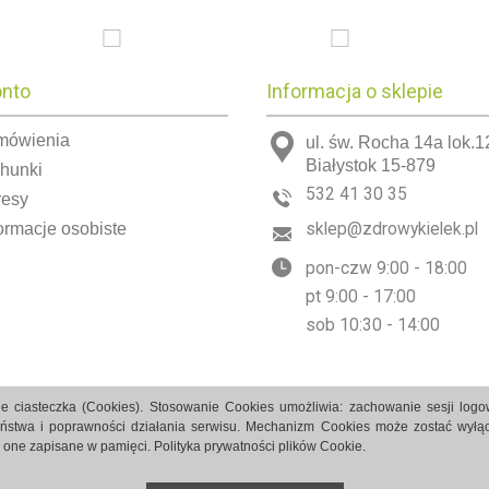
onto
Informacja o sklepie
mówienia
ul. św. Rocha 14a lok.1
Białystok 15-879
chunki
532 41 30 35
resy
ormacje osobiste
sklep@zdrowykielek.pl
pon-czw 9:00 - 18:00
pt 9:00 - 17:00
sob 10:30 - 14:00
e ciasteczka (Cookies). Stosowanie Cookies umożliwia: zachowanie sesji log
eństwa i poprawności działania serwisu. Mechanizm Cookies może zostać wyłąc
ą one zapisane w pamięci.
Polityka prywatności plików Cookie.