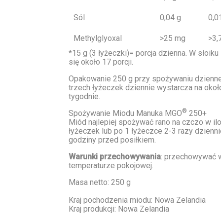
Sól
0,04 g
0,0
Methylglyoxal
>25 mg
>3,
*15 g (3 łyżeczki)= porcja dzienna. W słoiku
się około 17 porcji.
Opakowanie 250 g przy spożywaniu dziennej
trzech łyżeczek dziennie wystarcza na oko
tygodnie.
®
Spożywanie Miodu Manuka MGO
250+
Miód najlepiej spożywać rano na czczo w ilo
łyżeczek lub po 1 łyżeczce 2-3 razy dzienni
godziny przed posiłkiem.
Warunki przechowywania
:
przechowywać 
temperaturze pokojowej.
Masa netto:
250 g
Kraj pochodzenia miodu
: Nowa Zelandia
Kraj produkcji:
Nowa Zelandia