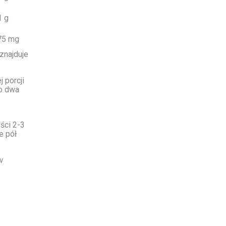
1 g
75 mg
 znajduje
 porcji
ło dwa
ści 2-3
e pół
w