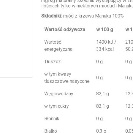
mg/kg (naturalny składnik występujący w z
ilościach tylko w niektórych miodach Manuka
Składniki:
miód z krzewu Manuka 100%
Wartość odżywcza
w 100 g
w 1
Wartość
1400 kJ /
210
energetyczna
334 kcal
50,
Tłuszcz
0 g
0 g
w tym kwasy
0 g
0 g
tłuszczowe nasycone
Węglowodany
82,1 g
12,
w tym cukry
82,1 g
12,
Błonnik
0 g
0 g
Białko
0,3 g
0,0