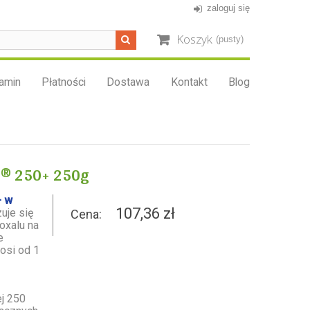
zaloguj się
Koszyk
(pusty)
amin
Płatności
Dostawa
Kontakt
Blog
® 250+ 250g
+ w
107,36 zł
uje się
Cena:
oxalu
na
e
osi od 1
ej 250