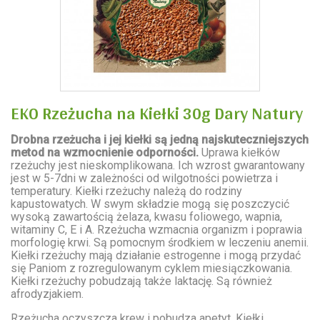
EKO Rzeżucha na Kiełki 30g Dary Natury
Drobna rzeżucha i jej kiełki są jedną najskuteczniejszych
metod na wzmocnienie odporności.
Uprawa kiełków
rzeżuchy jest nieskomplikowana. Ich wzrost gwarantowany
jest w 5-7dni w zależności od wilgotności powietrza i
temperatury. Kiełki rzeżuchy należą do rodziny
kapustowatych. W swym składzie mogą się poszczycić
wysoką zawartością żelaza, kwasu foliowego, wapnia,
witaminy C, E i A. Rzeżucha wzmacnia organizm i poprawia
morfologię krwi. Są pomocnym środkiem w leczeniu anemii.
Kiełki rzeżuchy mają działanie estrogenne i mogą przydać
się Paniom z rozregulowanym cyklem miesiączkowania.
Kiełki rzeżuchy pobudzają także laktację. Są również
afrodyzjakiem.
Rzeżucha oczyszcza krew i pobudza apetyt. Kiełki