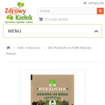
zaloguj się
Koszyk
(pusty)
MENU
EKO Rzeżucha na Kiełki 30g Dary
Kiełki i Kiełkownice
Natury>