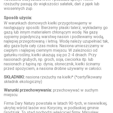
rzeżuchy pasują do większości sałatek, dań z jajek lub
wiosennych zup.
Sposób użycia:
W warunkach domowych kiełki przygotowujemy w
następujący sposób: Bierzemy płaski talerz, wykładamy go
gazą lub innym materiałem chłonącym wodę. Na gazę
sypiemy pojedynczą warstwę nasion i podlewamy wodą,
najlepiej przegotowaną i letnią. Wodę należy uzupełniać tak,
aby gaza była cały czas mokra. Nasiona umieszczamy w
ciepłym i najlepiej ciemnym miejscu. W zależności od
gatunku rośliny, kiełki ukazują się po 2-4 dniach. Przy
nasionach grubych, np. groch, soja, cieciorka itp. lub
nasionach z łupiną np. dynia, słonecznik, kiełki ścinamy
przed spożyciem, a nasiona drobne używamy w całości.
SKŁADNIKI:
nasiona rzeżuchy na kiełki* (*certyfikowany
składnik ekologiczny)
Warunki przechowywania:
przechowywać w suchym
miejscu.
Firma Dary Natury powstała w latach 90-tych, w niewielkiej,
ukrytej wśród lasów wsi Koryciny, w podlaskiej gminie
Grodzisk. To stąd pochodzi właściciel firmy, Mirosław